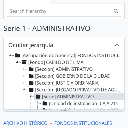
Bús
Serie 1 - ADMINISTRATIVO
Ocultar jerarquía
[Record group] ARCHIVO HISTÓRICO
[Agrupación documental] FONDOS INSTITUCIONALES
[Fondo] CABILDO DE LIMA
[Sección] ADMINISTRATIVO
[Sección] GOBIERNO DE LA CIUDAD
[Sección] JUSTICIA ORDINARIA
[Sección] JUZGADO PRIVATIVO DE AGUAS
[Serie] ADMINISTRATIVO
[Unidad de instalación] CAJA 211
[Unidad de instalación] CAJA 212
[Unidad de instalación] CAJA 213
ARCHIVO HISTÓRICO
FONDOS INSTITUCIONALES
[Unidad de instalación] CAJA 214