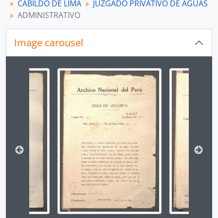
CABILDO DE LIMA
JUZGADO PRIVATIVO DE AGUAS
[Unidad de instalación] CAJA 215
ADMINISTRATIVO
[Unidad de instalación] CAJA 216
[Unidad de instalación] CAJA 217
[Unidad de instalación] CAJA 218
Image carousel
[Unidad de instalación] CAJA 219
[Unidad de instalación] CAJA 220
Changing the current slide of this carousel will chan
[Serie] JUDICIAL
[Fondo] REAL AUDIENCIA DE LIMA
[Fondo] RENTA DE CORREOS
[Fondo] GUERRA Y MARINA
[Fondo] TRIBUNAL DE MINERÍA
[Fondo] CORTE SUPERIOR DE JUSTICIA
[Fondo] MINISTERIO DE GOBIERNO Y POLICÍA
[Fondo] MINISTERIO DE HACIENDA Y COMERCIO
[Fondo] COMISIÓN NACIONAL DEL SESQUICENTENARIO DE LA INDEPENDENCIA DEL PERÚ
[Fondo] ARCHIVO AGRARIO
[Agrupación documental] FONDOS FÁCTICOS
[Agrupación documental] PROTOCOLOS NOTARIALES
[Agrupación documental] COLECCIONES