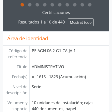
Clicking this description title link will open the desc
Certificaciones
Resultados 1 a 10 de 440
Mostrat todo
Área de identidad
Código de
PE AGN 06.2-G1-CA-JA-1
referencia
Título
ADMINISTRATIVO
Fecha(s)
1615 - 1823 (Acumulación)
Nivel de
Serie
descripción
Volumen y
10 unidades de instalación; cajas.
soporte
440 documentos; papel.