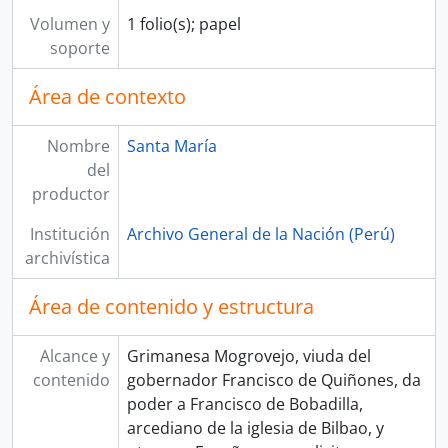
[Unidad documental simple] Recibo
Volumen y
1 folio(s); papel
[Unidad documental simple] Constancia de enfermedad
soporte
[Unidad documental simple] Nombramiento
[Unidad de instalación] CAJA 03
Área de contexto
[Unidad de instalación] CAJA 04
[Unidad de instalación] CAJA 05
Nombre
Santa María
[Unidad de instalación] CAJA 06
del
[Unidad de instalación] CAJA 07
productor
[Unidad de instalación] CAJA 08
Institución
[Unidad de instalación] CAJA 09
Archivo General de la Nación (Perú)
archivística
[Unidad de instalación] CAJA 10
[Unidad de instalación] CAJA 11
Área de contenido y estructura
[Colección] TOMÁS DIÉGUEZ
Alcance y
Grimanesa Mogrovejo, viuda del
contenido
gobernador Francisco de Quiñones, da
poder a Francisco de Bobadilla,
arcediano de la iglesia de Bilbao, y