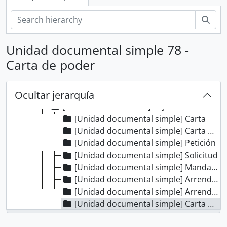
[Colección] ANGÉLICA PALMA
Bús
[Colección] BERNARDO MORAWSKY
[Colección] DOCUMENTOS DE LA INDEPENDENCIA DEL PERÚ EN EL AGI
[Colección] JORGE ORTIZ SOTELO
Unidad documental simple 78 -
[Colección] MISCELÁNEA
Carta de poder
[Colección] PUBLIO ENRICO POLI VALDIVIA
[Colección] SANTA MARÍA
Ocultar jerarquía
[Unidad de instalación] CAJA 01
[Unidad de instalación] CAJA 02
[Unidad documental simple] Carta
[Unidad documental simple] Carta de poder
[Unidad documental simple] Petición
[Unidad documental simple] Solicitud
[Unidad documental simple] Mandamiento
[Unidad documental simple] Arrendamiento
[Unidad documental simple] Arrendamiento
[Unidad documental simple] Carta de poder
[Unidad documental simple] Solicitud