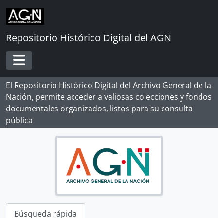
Skip to main content
Repositorio Histórico Digital del AGN
Toggle navigation
El Repositorio Histórico Digital del Archivo General de la
Nación, permite acceder a valiosas colecciones y fondos
documentales organizados, listos para su consulta
pública
[Record group] ARCHIVO HISTÓRICO
[Agrupación documental] FONDOS INSTITUCIONALES
[Agrupación documental] FONDOS FÁCTICOS
[Agrupación documental] PROTOCOLOS NOTARIALES
[Agrupación documental] COLECCIONES
[Colección] ALBERTO ROSAS SILES
Búsqueda rápida
[Colección] ALFONSO MADALENGOITIA ALBRECHT