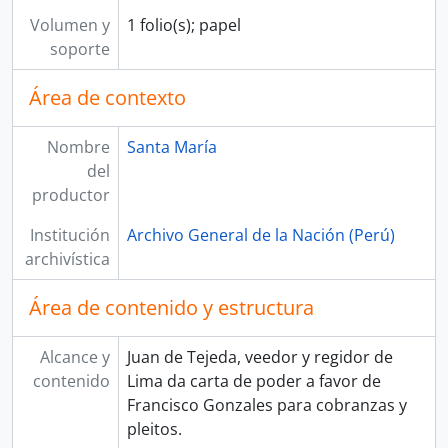
[Unidad documental simple] Fallo
Volumen y
1 folio(s); papel
[Unidad documental simple] Carta de obligación
soporte
[Unidad documental simple] Carta de pago
[Unidad documental simple] Carta de poder
Área de contexto
[Unidad documental simple] Carta de traspaso
[Unidad de instalación] CAJA 02
Nombre
Santa María
[Unidad de instalación] CAJA 03
del
[Unidad de instalación] CAJA 04
productor
[Unidad de instalación] CAJA 05
[Unidad de instalación] CAJA 06
Institución
Archivo General de la Nación (Perú)
[Unidad de instalación] CAJA 07
archivística
[Unidad de instalación] CAJA 08
[Unidad de instalación] CAJA 09
Área de contenido y estructura
[Unidad de instalación] CAJA 10
[Unidad de instalación] CAJA 11
Alcance y
Juan de Tejeda, veedor y regidor de
[Colección] TOMÁS DIÉGUEZ
contenido
Lima da carta de poder a favor de
Francisco Gonzales para cobranzas y
pleitos.