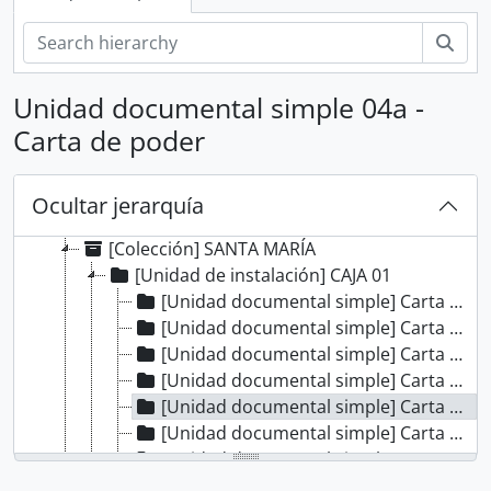
[Agrupación documental] COLECCIONES
[Colección] ALBERTO ROSAS SILES
Bús
[Colección] ALFONSO MADALENGOITIA ALBRECHT
[Colección] ANGÉLICA PALMA
Unidad documental simple 04a -
[Colección] BERNARDO MORAWSKY
Carta de poder
[Colección] DOCUMENTOS DE LA INDEPENDENCIA DEL PERÚ EN EL AGI
[Colección] JORGE ORTIZ SOTELO
[Colección] MISCELÁNEA
Ocultar jerarquía
[Colección] PUBLIO ENRICO POLI VALDIVIA
[Colección] SANTA MARÍA
[Unidad de instalación] CAJA 01
[Unidad documental simple] Carta de obligación
[Unidad documental simple] Carta de obligación
[Unidad documental simple] Carta de obligación
[Unidad documental simple] Carta de venta de esclavo
[Unidad documental simple] Carta de poder
[Unidad documental simple] Carta de poder
[Unidad documental simple] Carta de venta de esclavo
[Unidad documental simple] Compañía