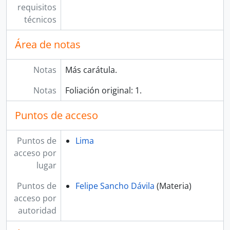
requisitos
técnicos
Área de notas
Notas
Más carátula.
Notas
Foliación original: 1.
Puntos de acceso
Puntos de
Lima
acceso por
lugar
Puntos de
Felipe Sancho Dávila
(Materia)
acceso por
autoridad