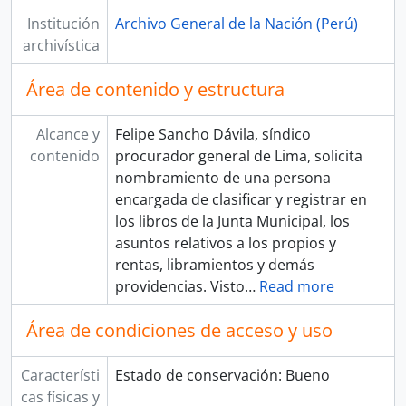
Institución
Archivo General de la Nación (Perú)
archivística
Área de contenido y estructura
Alcance y
Felipe Sancho Dávila, síndico
contenido
procurador general de Lima, solicita
nombramiento de una persona
encargada de clasificar y registrar en
los libros de la Junta Municipal, los
asuntos relativos a los propios y
rentas, libramientos y demás
providencias. Visto
…
Read more
Área de condiciones de acceso y uso
Característi
Estado de conservación: Bueno
cas físicas y