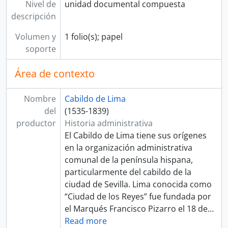
Nivel de
unidad documental compuesta
descripción
Volumen y
1 folio(s); papel
soporte
Área de contexto
Nombre
Cabildo de Lima
del
(1535-1839)
productor
Historia administrativa
El Cabildo de Lima tiene sus orígenes
en la organización administrativa
comunal de la península hispana,
particularmente del cabildo de la
ciudad de Sevilla. Lima conocida como
“Ciudad de los Reyes” fue fundada por
el Marqués Francisco Pizarro el 18 de
…
Read more