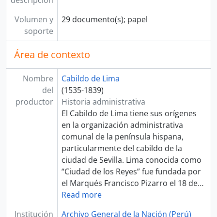
[Unidad de instalación] CAJA 210
Volumen y
29 documento(s); papel
[Sección] JUZGADO PRIVATIVO DE AGUAS
soporte
[Fondo] REAL AUDIENCIA DE LIMA
[Fondo] RENTA DE CORREOS
Área de contexto
[Fondo] GUERRA Y MARINA
[Fondo] TRIBUNAL DE MINERÍA
Nombre
Cabildo de Lima
[Fondo] CORTE SUPERIOR DE JUSTICIA
del
(1535-1839)
[Fondo] MINISTERIO DE GOBIERNO Y POLICÍA
productor
Historia administrativa
[Fondo] MINISTERIO DE HACIENDA Y COMERCIO
El Cabildo de Lima tiene sus orígenes
[Fondo] COMISIÓN NACIONAL DEL SESQUICENTENARIO DE LA INDEPENDENCIA DEL PERÚ
en la organización administrativa
[Fondo] ARCHIVO AGRARIO
comunal de la península hispana,
[Agrupación documental] FONDOS FÁCTICOS
particularmente del cabildo de la
[Agrupación documental] PROTOCOLOS NOTARIALES
ciudad de Sevilla. Lima conocida como
[Agrupación documental] COLECCIONES
“Ciudad de los Reyes” fue fundada por
el Marqués Francisco Pizarro el 18 de
…
Read more
Institución
Archivo General de la Nación (Perú)