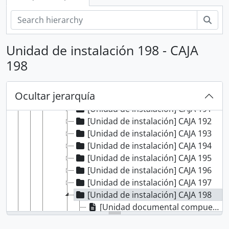
[Fondo] CABILDO DE LIMA
Bús
[Sección] ADMINISTRATIVO
[Sección] GOBIERNO DE LA CIUDAD
Unidad de instalación 198 - CAJA
[Sección] JUSTICIA ORDINARIA
[Serie] CAUSAS CIVILES
198
[Serie] CAUSAS CRIMINALES
[Unidad de instalación] CAJA 189
Ocultar jerarquía
[Unidad de instalación] CAJA 190
[Unidad de instalación] CAJA 191
[Unidad de instalación] CAJA 192
[Unidad de instalación] CAJA 193
[Unidad de instalación] CAJA 194
[Unidad de instalación] CAJA 195
[Unidad de instalación] CAJA 196
[Unidad de instalación] CAJA 197
[Unidad de instalación] CAJA 198
[Unidad documental compuesta] Robo
[Unidad documental compuesta] Lesiones