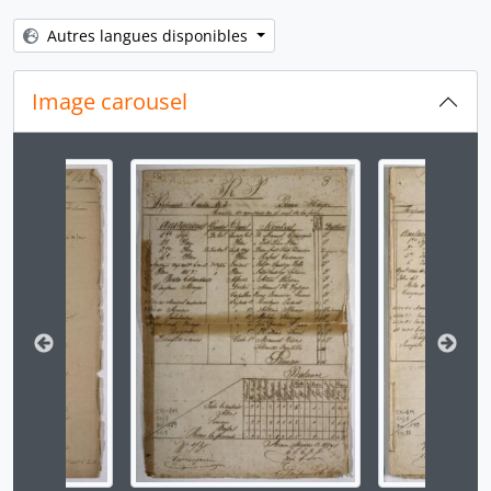
[Pièce] Inspección general
Autres langues disponibles
[Pièce] Revista al batallón de Arequipa
[Pièce] Pago de haberes
[Pièce] Revista de compañías
Image carousel
[Pièce] Revista de Batallón
[Pièce] Revista de Compañías
Changer la présente diapositive de ce carrousel chan
[Pièce] Revista de Compañías
[Pièce] Revista de Compañías
[Pièce] Revista de Compañías
[Pièce] Revista de Compañías
[Pièce] Revista de Compañías
[Pièce] Revista de piquete
[Pièce] Revista de compañías
[Pièce] Revista al Piquete de Gendarmes
[Pièce] Revista al Piquete de Gendarmes
[Pièce] Revista ala compañía de Gendarmes
[Pièce] Revista a los Húsares de Junín
[Pièce] Revista a los Húsares de Junín
[Pièce] Revista a compañías