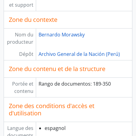
[Pièce] Rendición de cuentas
et support
[Pièce] Arrobas de salitre
[Pièce] Representantes
Zone du contexte
[Pièce] Bienes dotales
[Pièce] Remisión de certificados de tesorería
Nom du
Bernardo Morawsky
[Pièce] Caudales que ingresaron a la Caja de Cusco
producteur
[Pièce] Deserción de encargado de mulas
[Pièce] Reclamos
Dépôt
Archivo General de la Nación (Perú)
[Pièce] Devolución de haberes
Zone du contenu et de la structure
[Pièce] Ejercicio de cargo sin título
[Pièce] Pago de obligaciones
[Pièce] Descuento de mesada
Portée et
Rango de documentos: 189-350
[Pièce] Construcción de un tambo
contenu
[Pièce] Sanción para sargento
[Pièce] Revocatoria de providencia
Zone des conditions d'accès et
[Pièce] Aumento de sueldo
d'utilisation
[Pièce] Copia de despachos
[Pièce] Reducción de multa
Langue des
espagnol
[Pièce] Solicitan perdón para el sargento
documents