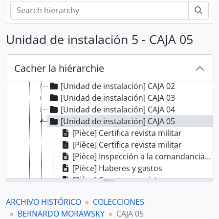
[Agrupación documental] PROTOCOLOS NOTARIALES
Rech
[Agrupación documental] COLECCIONES
[Collection] ALBERTO ROSAS SILES
Unidad de instalación 5 - CAJA 05
[Collection] ALFONSO MADALENGOITIA ALBRECHT
[Collection] ANGÉLICA PALMA
[Collection] BERNARDO MORAWSKY
Cacher la hiérarchie
[Unidad de instalación] CAJA 01
[Unidad de instalación] CAJA 02
[Unidad de instalación] CAJA 03
[Unidad de instalación] CAJA 04
[Unidad de instalación] CAJA 05
[Pièce] Certifica revista militar
[Pièce] Certifica revista militar
[Pièce] Inspección a la comandancia general de artillería.
[Pièce] Haberes y gastos
[Pièce] Cuentas y revistas
[Pièce] Certifica revista militar
ARCHIVO HISTÓRICO
COLECCIONES
[Pièce] Certifica revista militar
BERNARDO MORAWSKY
CAJA 05
[Pièce] Inspección general