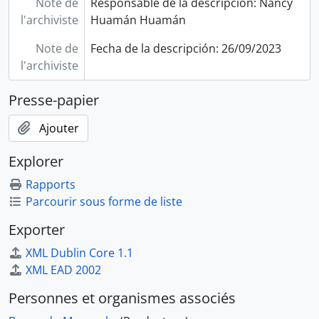
Note de
Responsable de la descripción: Nancy
[Pièce] Presentación de cuentas
l'archiviste
Huamán Huamán
[Pièce] Comparecencia de eclesiásticos
Note de
Fecha de la descripción: 26/09/2023
[Pièce] Entero de cantidad de pesos
l'archiviste
[Pièce] Entero de cantidad de pesos
[Pièce] Alcaldes mayores del partido de Tinta
Presse-papier
[Pièce] Arriendo de casa
[Pièce] Cuentas
Ajouter
[Pièce] Fallo
[Pièce] Diligencias
Explorer
[Pièce] Sustitución de poder
Rapports
[Pièce] Dictamen
Parcourir sous forme de liste
[Pièce] Pago de rentas
[Pièce] Defunción
Exporter
[Pièce] Pago de préstamo
XML Dublin Core 1.1
[Pièce] Escudo
XML EAD 2002
[Pièce] Poema
[Pièce] Solicita puesto
Personnes et organismes associés
[Pièce] Averiguación de caminos