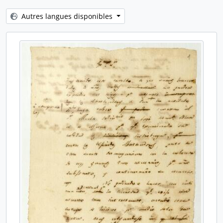
[Pièce] Borrador de acta
Autres langues disponibles
[Dossier] Tasación de casa
[Pièce] Borrador de conocimiento
[Pièce] Vale
[Pièce] Conocimiento
[Pièce] Recibo
[Pièce] Recibo
[Pièce] Testimonio de escritura de venta
[Pièce] Copia de real cédula
[Pièce] Borrador de registros
[Pièce] Coliseo de Comedias
[Pièce] Correspondencia
[Pièce] Cuaderno
[Pièce] Hospital de Santa Ana
[Dossier] Renovación de contrato
[Pièce] Correspondencia
[Pièce] Concuasación de deuda
[Pièce] Oficio