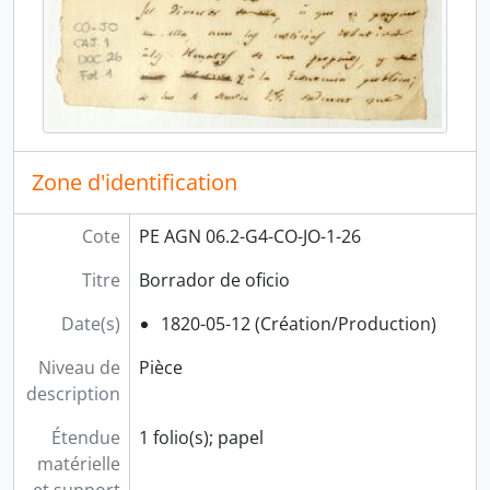
[Pièce] Certificación
[Unidad de instalación] CAJA 02
[Unidad de instalación] CAJA 03
[Unidad de instalación] CAJA 04
[Collection] MISCELÁNEA
[Collection] PUBLIO ENRICO POLI VALDIVIA
[Collection] SANTA MARÍA
Zone d'identification
[Collection] TOMÁS DIÉGUEZ
Cote
PE AGN 06.2-G4-CO-JO-1-26
Titre
Borrador de oficio
Date(s)
1820-05-12 (Création/Production)
Niveau de
Pièce
description
Étendue
1 folio(s); papel
matérielle
et support