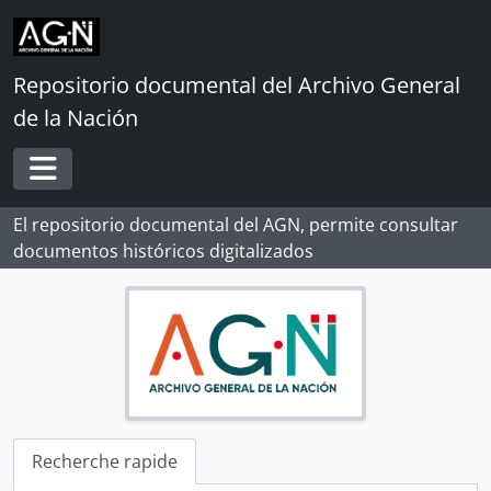
[Collection] ALBERTO ROSAS SILES
Skip to main content
[Collection] ALFONSO MADALENGOITIA ALBRECHT
[Collection] ANGÉLICA PALMA
Repositorio documental del Archivo General
[Collection] BERNARDO MORAWSKY
[Collection] DOCUMENTOS DE LA INDEPENDENCIA DEL PERÚ EN EL AGI
de la Nación
[Collection] JORGE ORTIZ SOTELO
[Unidad de instalación] CAJA 01
Toggle navigation
[Pièce] Título de escribano
[Pièce] Certificación
El repositorio documental del AGN, permite consultar
[Dossier] Plazo perentorio
documentos históricos digitalizados
[Pièce] Certificación
[Pièce] Borrador de cuenta
[Pièce] Testimonio de escritura de posesión
[Pièce] Testimonio de escritura de venta
[Pièce] Borrador de registros
[Pièce] Carátula
[Pièce] Borrador de registros
[Pièce] Extracto
Recherche rapide
[Pièce] Apuntes