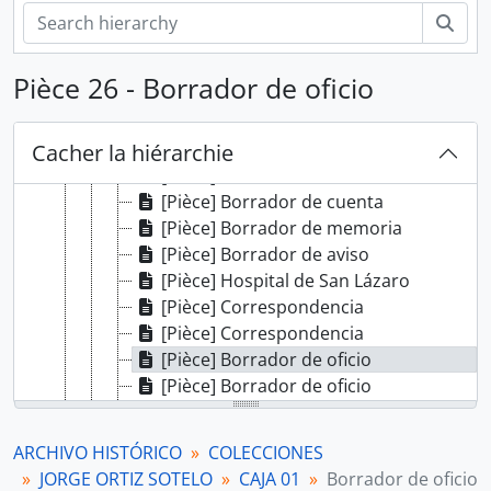
[Pièce] Testimonio de testamento
Rech
[Dossier] Cumplimiento de testamento
[Pièce] Borrador de registros
Pièce 26 - Borrador de oficio
[Pièce] Hospital de San Lázaro
[Pièce] Cierre de registro de escrituras
[Pièce] Borrador de cuenta
Cacher la hiérarchie
[Pièce] Borrador de invitación
[Pièce] Borrador de cuenta
[Pièce] Borrador de memoria
[Pièce] Borrador de aviso
[Pièce] Hospital de San Lázaro
[Pièce] Correspondencia
[Pièce] Correspondencia
[Pièce] Borrador de oficio
[Pièce] Borrador de oficio
[Pièce] Testimonio de expediente
[Pièce] Provisión
ARCHIVO HISTÓRICO
COLECCIONES
[Pièce] Borrador de memorial
JORGE ORTIZ SOTELO
CAJA 01
Borrador de oficio
[Pièce] Provisión