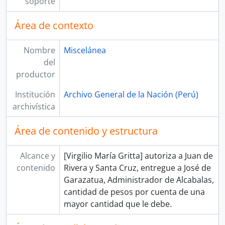
soporte
[Unidad documental simple] Oficio
[Unidad documental simple] Poder
Área de contexto
[Unidad documental simple] Correspondencia
[Unidad documental simple] Correspondencia
Nombre
Miscelánea
[Unidad documental simple] Correspondencia
del
[Unidad documental simple] Correspondencia
productor
[Unidad documental simple] Correspondencia
[Unidad de instalación] CAJA 13
Institución
Archivo General de la Nación (Perú)
[Unidad de instalación] CAJA 14
archivística
[Unidad de instalación] CAJA 15
[Unidad de instalación] CAJA 16
Área de contenido y estructura
[Unidad de instalación] CAJA 17
[Unidad de instalación] CAJA 18
Alcance y
[Virgilio María Gritta] autoriza a Juan de
[Unidad de instalación] CAJA 19
contenido
Rivera y Santa Cruz, entregue a José de
[Unidad de instalación] CAJA 20
Garazatua, Administrador de Alcabalas,
[Unidad de instalación] CAJA 21
cantidad de pesos por cuenta de una
[Unidad de instalación] CAJA 22
mayor cantidad que le debe.
[Unidad de instalación] CAJA 23
[Colección] PUBLIO ENRICO POLI VALDIVIA