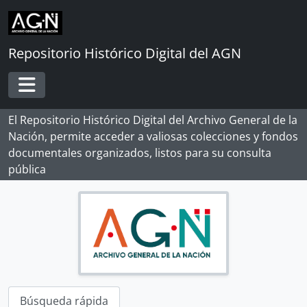
Skip to main content
Repositorio Histórico Digital del AGN
Toggle navigation
El Repositorio Histórico Digital del Archivo General de la
[Record group] ARCHIVO HISTÓRICO
Nación, permite acceder a valiosas colecciones y fondos
[Agrupación documental] FONDOS INSTITUCIONALES
documentales organizados, listos para su consulta
[Agrupación documental] FONDOS FÁCTICOS
pública
[Agrupación documental] PROTOCOLOS NOTARIALES
[Agrupación documental] COLECCIONES
[Colección] ALBERTO ROSAS SILES
[Colección] ALFONSO MADALENGOITIA ALBRECHT
[Colección] ANGÉLICA PALMA
[Colección] BERNARDO MORAWSKY
[Colección] DOCUMENTOS DE LA INDEPENDENCIA DEL PERÚ EN EL AGI
[Colección] JORGE ORTIZ SOTELO
Búsqueda rápida