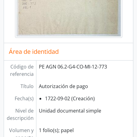
[Unidad documental simple] Autorización de pago
[Unidad documental simple] Correspondencia
[Unidad documental simple] Relación de recibos
[Unidad documental simple] Autorización de cargo a cuenta
[Unidad documental simple] Oficio
[Unidad documental simple] Oficio
[Unidad documental simple] Cierre de cuenta
Área de identidad
[Unidad documental simple] Balance
[Unidad documental simple] Relación
Código de
PE AGN 06.2-G4-CO-MI-12-773
[Unidad documental simple] Instrucciones
referencia
[Unidad documental simple] Poder
[Unidad documental simple] Correspondencia
Título
Autorización de pago
[Unidad documental simple] Correspondencia
[Unidad documental simple] Correspondencia
Fecha(s)
1722-09-02 (Creación)
[Unidad documental simple] Correspondencia
Nivel de
Unidad documental simple
[Unidad documental simple] Correspondencia
descripción
[Unidad documental simple] Relación
[Unidad documental simple] Correspondencia
Volumen y
1 folio(s); papel
[Unidad documental simple] Oficio