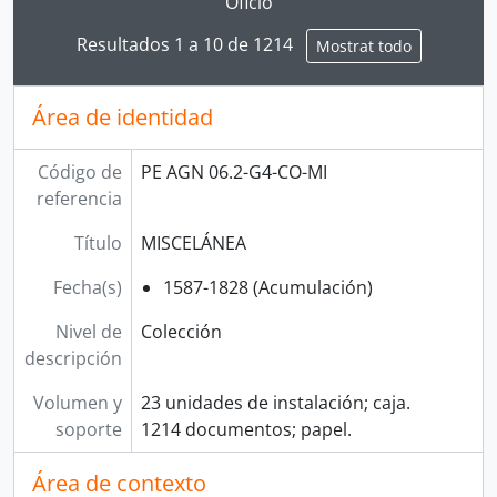
Oficio
[Colección] PUBLIO ENRICO POLI VALDIVIA
Resultados 1 a 10 de 1214
[Colección] SANTA MARÍA
Mostrat todo
[Colección] TOMÁS DIÉGUEZ
Área de identidad
Código de
PE AGN 06.2-G4-CO-MI
referencia
Título
MISCELÁNEA
Fecha(s)
1587-1828 (Acumulación)
Nivel de
Colección
descripción
Volumen y
23 unidades de instalación; caja.
soporte
1214 documentos; papel.
Área de contexto