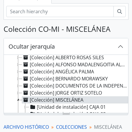
Bús
[Record group] ARCHIVO HISTÓRICO
Colección CO-MI - MISCELÁNEA
[Agrupación documental] FONDOS INSTITUCIONALES
[Agrupación documental] FONDOS FÁCTICOS
[Agrupación documental] PROTOCOLOS NOTARIALES
Ocultar jerarquía
[Agrupación documental] COLECCIONES
[Colección] ALBERTO ROSAS SILES
[Colección] ALFONSO MADALENGOITIA ALBRECHT
[Colección] ANGÉLICA PALMA
[Colección] BERNARDO MORAWSKY
[Colección] DOCUMENTOS DE LA INDEPENDENCIA DEL PERÚ EN EL AGI
[Colección] JORGE ORTIZ SOTELO
[Colección] MISCELÁNEA
[Unidad de instalación] CAJA 01
[Unidad de instalación] CAJA 02
[Unidad de instalación] CAJA 03
ARCHIVO HISTÓRICO
COLECCIONES
MISCELÁNEA
[Unidad de instalación] CAJA 04