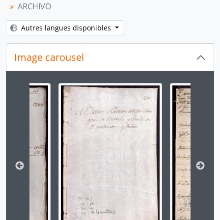
[Unidad de instalación] CAJA 22
ARCHIVO
[Unidad de instalación] CAJA 23
[Unidad de instalación] CAJA 24
Autres langues disponibles
[Unidad de instalación] CAJA 25
[Unidad de instalación] CAJA 26
Image carousel
[Sección] GOBIERNO
[Sección] JUDICIAL
[Sección] REPÚBLICA
Changer la présente diapositive de ce carrousel chan
[Fonds] CORTE SUPERIOR DE JUSTICIA
[Fonds] MINISTERIO DE GOBIERNO Y POLICÍA
[Fonds] MINISTERIO DE HACIENDA Y COMERCIO
[Fonds] COMISIÓN NACIONAL DEL SESQUICENTENARIO DE LA INDEPENDENCIA DEL PERÚ
[Fonds] ARCHIVO AGRARIO
[Agrupación documental] FONDOS FÁCTICOS
[Agrupación documental] PROTOCOLOS NOTARIALES
[Agrupación documental] COLECCIONES