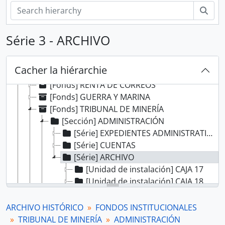
Rech
[Record group] ARCHIVO HISTÓRICO
Série 3 - ARCHIVO
[Agrupación documental] FONDOS INSTITUCIONALES
[Fonds] CABILDO DE LIMA
Cacher la hiérarchie
[Fonds] REAL AUDIENCIA DE LIMA
[Fonds] RENTA DE CORREOS
[Fonds] GUERRA Y MARINA
[Fonds] TRIBUNAL DE MINERÍA
[Sección] ADMINISTRACIÓN
[Série] EXPEDIENTES ADMINISTRATIVOS
[Série] CUENTAS
[Série] ARCHIVO
[Unidad de instalación] CAJA 17
[Unidad de instalación] CAJA 18
[Unidad de instalación] CAJA 19
[Unidad de instalación] CAJA 20
ARCHIVO HISTÓRICO
FONDOS INSTITUCIONALES
[Unidad de instalación] CAJA 21
TRIBUNAL DE MINERÍA
ADMINISTRACIÓN