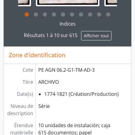
Clicking this description title link will open the desc
Indices
Résultats 1 à 10 sur 615
Afficher tout
Zone d'identification
Cote
PE AGN 06.2-G1-TM-AD-3
Titre
ARCHIVO
Date(s)
1774-1821 (Création/Production)
Niveau de
Série
description
Étendue
10 unidades de instalación; caja
matérielle
615 documentos; papel