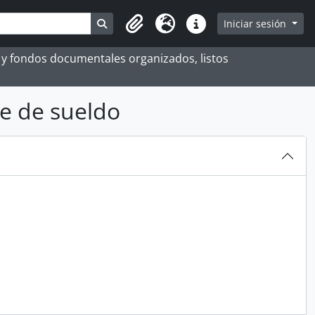
Search in browse page
Iniciar sesión
Portapapeles
Idioma
Enlaces rápidos
es y fondos documentales organizados, listos
e de sueldo