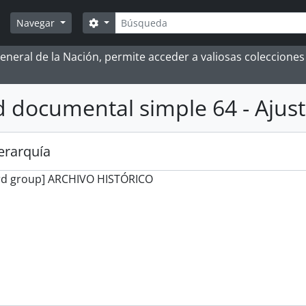
Búsqueda
Search options
Navegar
 General de la Nación, permite acceder a valiosas coleccion
 documental simple 64 - Ajust
jerarquía
rd group] ARCHIVO HISTÓRICO