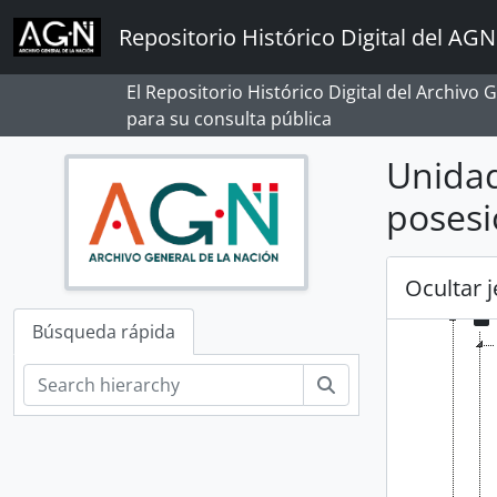
Skip to main content
Repositorio Histórico Digital del AGN
[Reco
[A
El Repositorio Histórico Digital del Archivo
[A
para su consulta pública
[A
[A
Unidad
poses
Ocultar 
Búsqueda rápida
Búsqueda