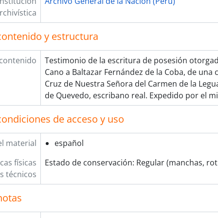
Institución
Archivo General de la Nación (Perú)
[Unidad documental simple] Cuaderno
rchivística
[Unidad documental simple] Hospital de Santa Ana
[Unidad documental compuesta] Renovación de con
contenido y estructura
[Unidad documental simple] Correspondencia
[Unidad documental simple] Concuasación de deuda
 contenido
Testimonio de la escritura de posesión otorga
[Unidad documental simple] Oficio
Cano a Baltazar Fernández de la Coba, de una
[Unidad documental simple] Certificación
Cruz de Nuestra Señora del Carmen de la Legu
[Unidad de instalación] CAJA 02
de Quevedo, escribano real. Expedido por el m
[Unidad de instalación] CAJA 03
[Unidad de instalación] CAJA 04
condiciones de acceso y uso
[Colección] MISCELÁNEA
[Colección] PUBLIO ENRICO POLI VALDIVIA
l material
español
[Colección] SANTA MARÍA
cas físicas
Estado de conservación: Regular (manchas, rot
[Colección] TOMÁS DIÉGUEZ
os técnicos
notas