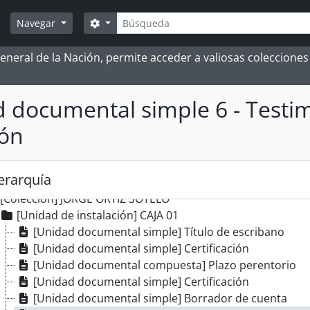
Búsqueda
Search options
Navegar
rd group] ARCHIVO HISTÓRICO
grupación documental] FONDOS INSTITUCIONALES
 General de la Nación, permite acceder a valiosas coleccion
grupación documental] FONDOS FÁCTICOS
grupación documental] PROTOCOLOS NOTARIALES
grupación documental] COLECCIONES
 documental simple 6 - Testim
[Colección] ALBERTO ROSAS SILES
ión
[Colección] ALFONSO MADALENGOITIA ALBRECHT
[Colección] ANGÉLICA PALMA
[Colección] BERNARDO MORAWSKY
jerarquía
[Colección] DOCUMENTOS DE LA INDEPENDENCIA DEL PERÚ
[Colección] JORGE ORTIZ SOTELO
[Unidad de instalación] CAJA 01
[Unidad documental simple] Título de escribano
[Unidad documental simple] Certificación
[Unidad documental compuesta] Plazo perentorio
[Unidad documental simple] Certificación
[Unidad documental simple] Borrador de cuenta