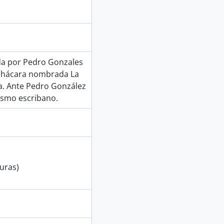
trato
da por Pedro Gonzales
 chácara nombrada La
a. Ante Pedro González
ismo escribano.
uras)