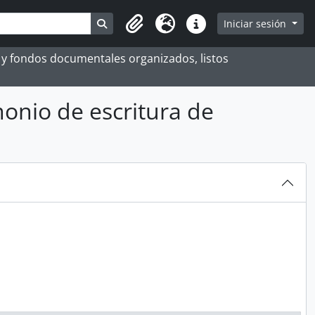
Search in browse page
Iniciar sesión
Portapapeles
Idioma
Enlaces rápidos
es y fondos documentales organizados, listos
onio de escritura de
 EN EL AGI