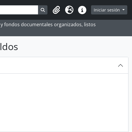
Search in browse page
Iniciar sesión
Portapapeles
Idioma
Enlaces rápidos
es y fondos documentales organizados, listos
ldos