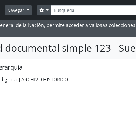
Búsqueda
Search options
Navegar
 General de la Nación, permite acceder a valiosas coleccion
 documental simple 123 - Sue
jerarquía
rd group] ARCHIVO HISTÓRICO