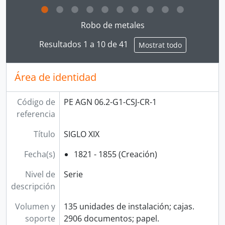
Clicking this description title link will open the desc
Robo de metales
Resultados 1 a 10 de 41
Mostrat todo
Área de identidad
Código de
PE AGN 06.2-G1-CSJ-CR-1
referencia
Título
SIGLO XIX
Fecha(s)
1821 - 1855 (Creación)
Nivel de
Serie
descripción
Volumen y
135 unidades de instalación; cajas.
soporte
2906 documentos; papel.