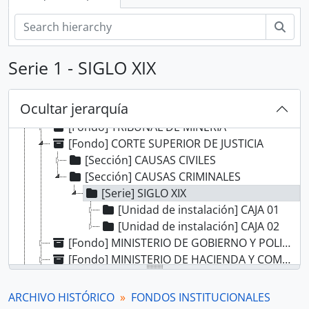
Bús
[Record group] ARCHIVO HISTÓRICO
[Agrupación documental] FONDOS INSTITUCIONALES
[Fondo] CABILDO DE LIMA
Serie 1 - SIGLO XIX
[Fondo] REAL AUDIENCIA DE LIMA
[Fondo] RENTA DE CORREOS
Ocultar jerarquía
[Fondo] GUERRA Y MARINA
[Fondo] TRIBUNAL DE MINERÍA
[Fondo] CORTE SUPERIOR DE JUSTICIA
[Sección] CAUSAS CIVILES
[Sección] CAUSAS CRIMINALES
[Serie] SIGLO XIX
[Unidad de instalación] CAJA 01
[Unidad de instalación] CAJA 02
[Fondo] MINISTERIO DE GOBIERNO Y POLICÍA
[Fondo] MINISTERIO DE HACIENDA Y COMERCIO
[Fondo] COMISIÓN NACIONAL DEL SESQUICENTENARIO DE LA INDEPENDENCIA DEL PERÚ
[Fondo] ARCHIVO AGRARIO
ARCHIVO HISTÓRICO
FONDOS INSTITUCIONALES
[Agrupación documental] FONDOS FÁCTICOS