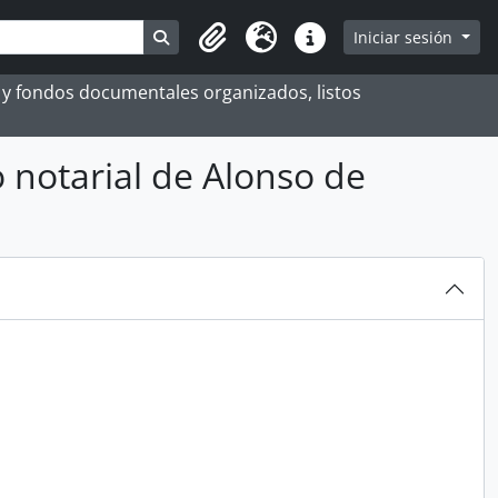
Search in browse page
Iniciar sesión
Portapapeles
Idioma
Enlaces rápidos
es y fondos documentales organizados, listos
o notarial de Alonso de