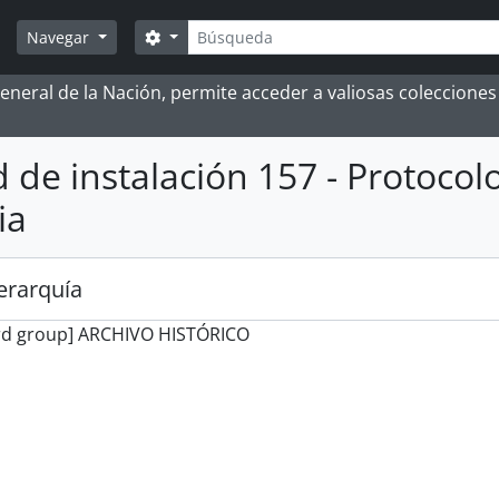
Búsqueda
Search options
Navegar
 General de la Nación, permite acceder a valiosas coleccion
 de instalación 157 - Protocol
ia
jerarquía
rd group] ARCHIVO HISTÓRICO