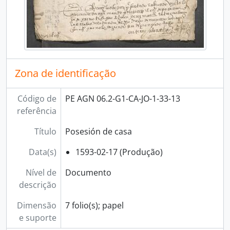
[Unidad de instalación] CAJA 61
[Unidad de instalación] CAJA 62
[Unidad de instalación] CAJA 63
[Unidad de instalación] CAJA 64
[Unidad de instalación] CAJA 65
[Unidad de instalación] CAJA 66
Zona de identificação
[Unidad de instalación] CAJA 67
[Unidad de instalación] CAJA 68
Código de
PE AGN 06.2-G1-CA-JO-1-33-13
[Unidad de instalación] CAJA 69
referência
[Unidad de instalación] CAJA 70
[Unidad de instalación] CAJA 71
Título
Posesión de casa
[Unidad de instalación] CAJA 72
Data(s)
1593-02-17 (Produção)
[Unidad de instalación] CAJA 73
[Unidad de instalación] CAJA 74
Nível de
Documento
[Unidad de instalación] CAJA 75
descrição
[Unidad de instalación] CAJA 76
[Unidad de instalación] CAJA 77
Dimensão
7 folio(s); papel
[Unidad de instalación] CAJA 78
e suporte
[Unidad de instalación] CAJA 79