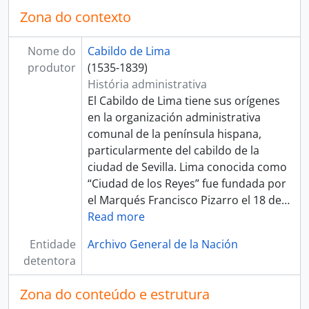
[Unidad de instalación] CAJA 80
Zona do contexto
[Unidad de instalación] CAJA 81
[Unidad de instalación] CAJA 82
Nome do
Cabildo de Lima
[Série] CAUSAS CRIMINALES
produtor
(1535-1839)
[Sección] JUZGADO PRIVATIVO DE AGUAS
História administrativa
[Arquivo] REAL AUDIENCIA DE LIMA
El Cabildo de Lima tiene sus orígenes
[Arquivo] RENTA DE CORREOS
en la organización administrativa
[Arquivo] GUERRA Y MARINA
comunal de la península hispana,
[Arquivo] TRIBUNAL DE MINERÍA
particularmente del cabildo de la
[Arquivo] CORTE SUPERIOR DE JUSTICIA
ciudad de Sevilla. Lima conocida como
[Arquivo] MINISTERIO DE GOBIERNO Y POLICÍA
“Ciudad de los Reyes” fue fundada por
[Arquivo] MINISTERIO DE HACIENDA Y COMERCIO
el Marqués Francisco Pizarro el 18 de
…
[Arquivo] COMISIÓN NACIONAL DEL SESQUICENTENARIO DE LA INDEPENDENCIA DEL PERÚ
Read more
[Arquivo] ARCHIVO AGRARIO
Entidade
Archivo General de la Nación
[Agrupación documental] FONDOS FÁCTICOS
detentora
[Agrupación documental] PROTOCOLOS NOTARIALES
[Agrupación documental] COLECCIONES
Zona do conteúdo e estrutura