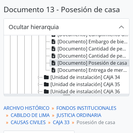
[Documento] Cantidad de pesos
Documento 13 - Posesión de casa
[Documento] Cumplimiento de testamento
[Documento] Cantidad de pesos
Ocultar hierarquia
[Documento] Entrega de indios
[Documento] Cumplimiento de testamento
[Documento] Embargo de bienes
[Documento] Cantidad de pesos
[Documento] Cantidad de pesos
[Documento] Posesión de casa
[Documento] Entrega de mercaderías
[Unidad de instalación] CAJA 34
[Unidad de instalación] CAJA 35
[Unidad de instalación] CAJA 36
[Unidad de instalación] CAJA 37
[Unidad de instalación] CAJA 38
ARCHIVO HISTÓRICO
FONDOS INSTITUCIONALES
[Unidad de instalación] CAJA 39
CABILDO DE LIMA
JUSTICIA ORDINARIA
[Unidad de instalación] CAJA 40
CAUSAS CIVILES
CAJA 33
Posesión de casa
[Unidad de instalación] CAJA 41