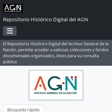
Skip to main content
Repositorio Histórico Digital del AGN
Toggle navigation
El Repositorio Histórico Digital del Archivo General de la
Nación, permite acceder a valiosas colecciones y fondos
documentales organizados, listos para su consulta
pública
[Record group] ARCHIVO HISTÓRICO
[Agrupación documental] FONDOS INSTITUCIONALES
[Fondo] CABILDO DE LIMA
[Fondo] REAL AUDIENCIA DE LIMA
[Fondo] RENTA DE CORREOS
[Fondo] GUERRA Y MARINA
Búsqueda rápida