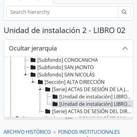
[Fondo] TRIBUNAL DE MINERÍA
[Fondo] CORTE SUPERIOR DE JUSTICIA
Bús
[Fondo] MINISTERIO DE GOBIERNO Y POLICÍA
[Fondo] MINISTERIO DE HACIENDA Y COMERCIO
Unidad de instalación 2 - LIBRO 02
[Fondo] COMISIÓN NACIONAL DEL SESQUICENTENARIO DE LA INDEPENDENCIA DEL PERÚ
[Fondo] ARCHIVO AGRARIO
[Subfondo] HACIENDA CASA GRANDE
Ocultar jerarquía
[Subfondo] HACIENDA CHICLÍN
[Subfondo] CONOCANCHA
[Subfondo] SAN JACINTO
[Subfondo] SAN NICOLÁS
[Sección] ALTA DIRECCIÓN
[Serie] ACTAS DE SESIÓN DE LA JUNTA GENERAL DE ACCIONISTAS
[Unidad de instalación] LIBRO 01
[Unidad de instalación] LIBRO 02
[Serie] ACTAS DE SESIÓN DEL DIRECTORIO
[Agrupación documental] FONDOS FÁCTICOS
[Agrupación documental] PROTOCOLOS NOTARIALES
ARCHIVO HISTÓRICO
FONDOS INSTITUCIONALES
[Agrupación documental] COLECCIONES