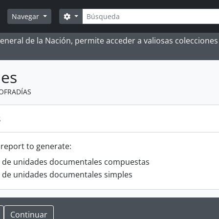
Búsqueda
Search options
Navegar
 General de la Nación, permite acceder a valiosas coleccion
mes
OFRADÍAS
s
 report to generate:
o de unidades documentales compuestas
o de unidades documentales simples