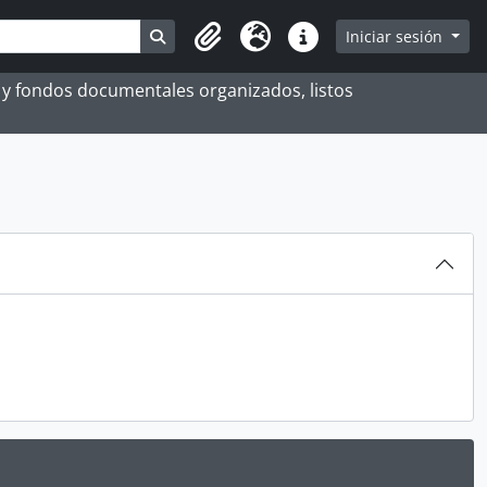
Search in browse page
Iniciar sesión
Portapapeles
Idioma
Enlaces rápidos
es y fondos documentales organizados, listos