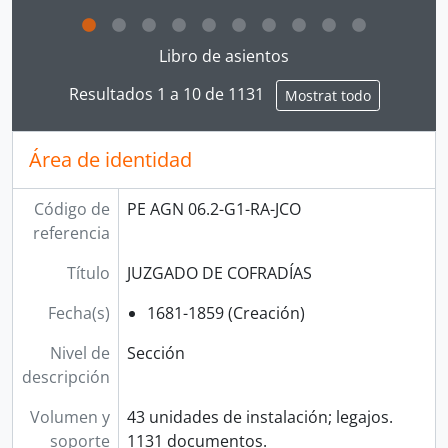
Clicking this description title link will open the desc
Libro de asientos
Resultados 1 a 10 de 1131
Mostrat todo
Área de identidad
Código de
PE AGN 06.2-G1-RA-JCO
referencia
Título
JUZGADO DE COFRADÍAS
Fecha(s)
1681-1859 (Creación)
Nivel de
Sección
descripción
Volumen y
43 unidades de instalación; legajos.
soporte
1131 documentos.