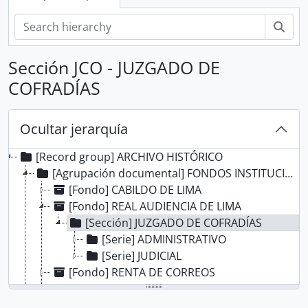
Bús
Sección JCO - JUZGADO DE
COFRADÍAS
Ocultar jerarquía
[Record group] ARCHIVO HISTÓRICO
[Agrupación documental] FONDOS INSTITUCIONALES
[Fondo] CABILDO DE LIMA
[Fondo] REAL AUDIENCIA DE LIMA
[Sección] JUZGADO DE COFRADÍAS
[Serie] ADMINISTRATIVO
[Serie] JUDICIAL
[Fondo] RENTA DE CORREOS
[Fondo] GUERRA Y MARINA
[Fondo] TRIBUNAL DE MINERÍA