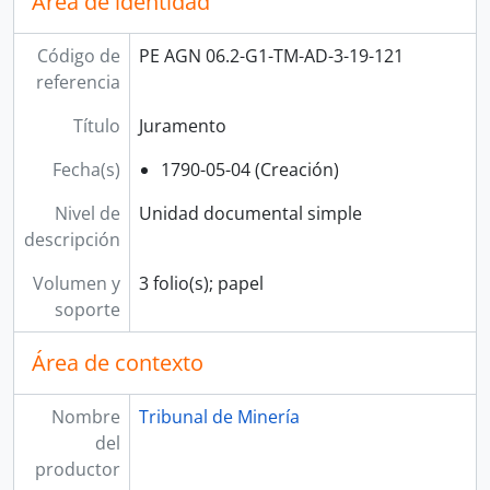
Área de identidad
[Unidad documental simple] Remisión de acta de elección
[Unidad documental simple] Remisión de expedientes
Código de
PE AGN 06.2-G1-TM-AD-3-19-121
[Unidad documental simple] Cumplimiento de ordenanza
referencia
[Unidad documental simple] Remisión de informe
[Unidad documental simple] Remisión de informe
Título
Juramento
[Unidad documental simple] Remisión de cuentas
Fecha(s)
1790-05-04 (Creación)
[Unidad de instalación] CAJA 20
[Unidad de instalación] CAJA 21
Nivel de
Unidad documental simple
[Unidad de instalación] CAJA 22
descripción
[Unidad de instalación] CAJA 23
[Unidad de instalación] CAJA 24
Volumen y
3 folio(s); papel
[Unidad de instalación] CAJA 25
soporte
[Unidad de instalación] CAJA 26
Área de contexto
[Sección] GOBIERNO
[Sección] JUDICIAL
[Sección] REPÚBLICA
Nombre
Tribunal de Minería
[Fondo] CORTE SUPERIOR DE JUSTICIA
del
[Fondo] MINISTERIO DE GOBIERNO Y POLICÍA
productor