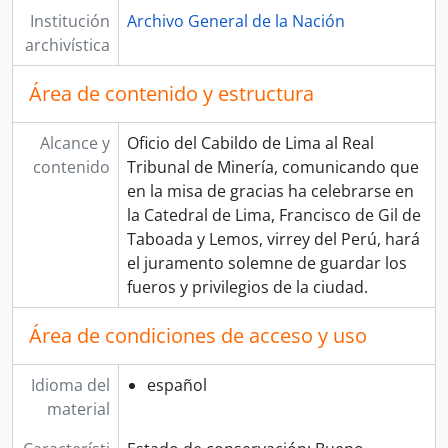
[Fondo] MINISTERIO DE HACIENDA Y COMERCIO
Institución
Archivo General de la Nación
[Fondo] COMISIÓN NACIONAL DEL SESQUICENTENARIO DE LA INDEPENDENCIA DEL PERÚ
archivística
[Fondo] ARCHIVO AGRARIO
[Agrupación documental] FONDOS FÁCTICOS
Área de contenido y estructura
[Agrupación documental] PROTOCOLOS NOTARIALES
[Agrupación documental] COLECCIONES
Alcance y
Oficio del Cabildo de Lima al Real
contenido
Tribunal de Minería, comunicando que
en la misa de gracias ha celebrarse en
la Catedral de Lima, Francisco de Gil de
Taboada y Lemos, virrey del Perú, hará
el juramento solemne de guardar los
fueros y privilegios de la ciudad.
Área de condiciones de acceso y uso
Idioma del
español
material