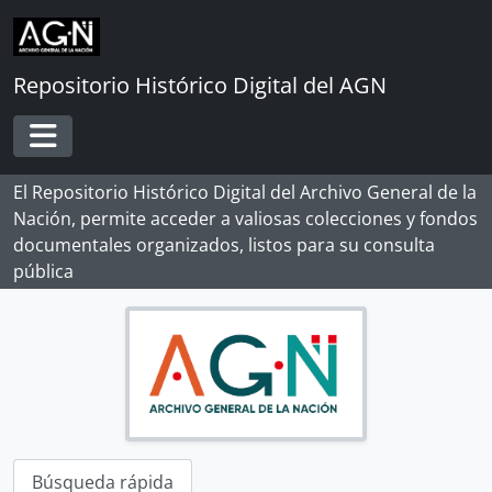
Skip to main content
Repositorio Histórico Digital del AGN
Toggle navigation
El Repositorio Histórico Digital del Archivo General de la
Nación, permite acceder a valiosas colecciones y fondos
[Record group] ARCHIVO HISTÓRICO
documentales organizados, listos para su consulta
[Agrupación documental] FONDOS INSTITUCIONALES
pública
[Fondo] CABILDO DE LIMA
[Sección] ADMINISTRATIVO
[Sección] GOBIERNO DE LA CIUDAD
[Sección] JUSTICIA ORDINARIA
[Serie] CAUSAS CIVILES
[Serie] CAUSAS CRIMINALES
[Unidad de instalación] CAJA 189
[Unidad de instalación] CAJA 190
Búsqueda rápida