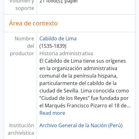
Volumen y
21 folio(s); papel
[Fondo] MINISTERIO DE HACIENDA Y COMERCIO
soporte
[Fondo] COMISIÓN NACIONAL DEL SESQUICENTENARIO DE LA INDEPENDENCIA DEL PERÚ
[Fondo] ARCHIVO AGRARIO
Área de contexto
[Agrupación documental] FONDOS FÁCTICOS
[Agrupación documental] PROTOCOLOS NOTARIALES
Nombre
Cabildo de Lima
[Agrupación documental] COLECCIONES
del
(1535-1839)
productor
Historia administrativa
El Cabildo de Lima tiene sus orígenes
en la organización administrativa
comunal de la península hispana,
particularmente del cabildo de la
ciudad de Sevilla. Lima conocida como
“Ciudad de los Reyes” fue fundada por
el Marqués Francisco Pizarro el 18 de
…
Read more
Institución
Archivo General de la Nación (Perú)
archivística