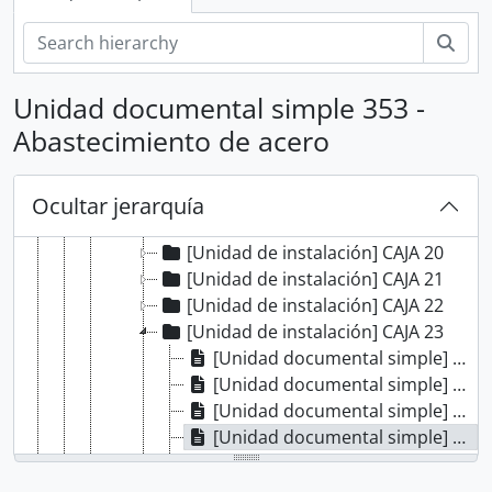
[Fondo] GUERRA Y MARINA
[Fondo] TRIBUNAL DE MINERÍA
Bús
[Sección] ADMINISTRACIÓN
[Serie] EXPEDIENTES ADMINISTRATIVOS
Unidad documental simple 353 -
[Serie] CUENTAS
Abastecimiento de acero
[Serie] ARCHIVO
[Unidad de instalación] CAJA 17
[Unidad de instalación] CAJA 18
Ocultar jerarquía
[Unidad de instalación] CAJA 19
[Unidad de instalación] CAJA 20
[Unidad de instalación] CAJA 21
[Unidad de instalación] CAJA 22
[Unidad de instalación] CAJA 23
[Unidad documental simple] Competencia de jurisdicción
[Unidad documental simple] Disolución de contrato
[Unidad documental simple] Donativo
[Unidad documental simple] Abastecimiento de acero
[Unidad documental simple] Estado de socavón
[Unidad documental simple] Demanda