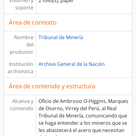
Volumen y
2 folio(s); papel
[Unidad documental simple] Pago de alcabala
soporte
[Unidad documental simple] Deuda
[Unidad documental simple] Constancia de propiedad
Área de contexto
[Unidad documental simple] Deuda
[Unidad documental simple] Abstención de jueces
Nombre
Tribunal de Minería
[Unidad documental simple] Pago de dietas
del
[Unidad documental simple] Capellanías
productor
[Unidad de instalación] CAJA 24
[Unidad de instalación] CAJA 25
Institución
Archivo General de la Nación
[Unidad de instalación] CAJA 26
archivística
[Sección] GOBIERNO
[Sección] JUDICIAL
Área de contenido y estructura
[Sección] REPÚBLICA
[Fondo] CORTE SUPERIOR DE JUSTICIA
Alcance y
Oficio de Ambrosio O-Higgins, Marques
[Fondo] MINISTERIO DE GOBIERNO Y POLICÍA
contenido
de Osorno, Virrey del Perú, al Real
[Fondo] MINISTERIO DE HACIENDA Y COMERCIO
Tribunal de Minería, comunicando que
[Fondo] COMISIÓN NACIONAL DEL SESQUICENTENARIO DE LA INDEPENDENCIA DEL PERÚ
se haga entender a los mineros que se
[Fondo] ARCHIVO AGRARIO
les abastecerá el acero que necesitan
[Agrupación documental] FONDOS FÁCTICOS