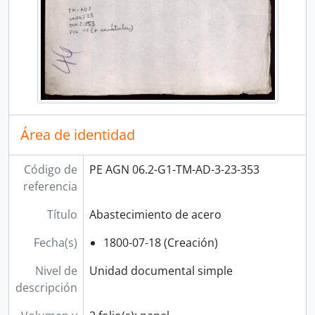
[Unidad documental simple] Cuentas del real en marco
[Unidad documental simple] Renuncia
[Unidad documental simple] Cumplimiento de real orden
[Unidad documental simple] Remisión de expediente
[Unidad documental simple] Pago de azogue
[Unidad documental simple] Remisión de autos
[Unidad documental simple] Competencia de jurisdicción
[Unidad documental simple] Consumo de azogue
Área de identidad
[Unidad documental simple] Estado de minas
[Unidad documental simple] Entrega de azogue
Código de
PE AGN 06.2-G1-TM-AD-3-23-353
[Unidad documental simple] Escazes de azogue
referencia
[Unidad documental simple] Cumplimiento de reales ordenes
[Unidad documental simple] Remisión de azogue
Título
Abastecimiento de acero
[Unidad documental simple] Apertura de botijas
[Unidad documental simple] Remisión de oficio
Fecha(s)
1800-07-18 (Creación)
[Unidad documental simple] Remisión de proclama
Nivel de
Unidad documental simple
[Unidad documental simple] Documentos
descripción
[Unidad documental simple] Permiso
[Unidad documental simple] Censura de elección