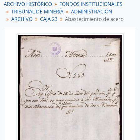
ARCHIVO HISTÓRICO
FONDOS INSTITUCIONALES
[Unidad documental simple] Restituciíon en cargo
TRIBUNAL DE MINERÍA
ADMINISTRACIÓN
[Unidad documental simple] Costo de acero
ARCHIVO
CAJA 23
Abastecimiento de acero
[Unidad documental simple] Entrega de mesas
[Unidad documental simple] Denuncia de mina
[Unidad documental simple] Situación de minas
[Unidad documental simple] Continuación de obra
[Unidad documental simple] Comunicación de decreto
[Unidad documental simple] Remplazo de diputados
[Unidad documental simple] Estado de minas
[Unidad documental simple] Asignación
[Unidad documental simple] Asignación
[Unidad documental simple] Remisión de pliego
[Unidad documental simple] Copias de recursos
[Unidad documental simple] Hoja suelta
[Unidad documental simple] Cumplimiento de real orden
[Unidad documental simple] Reconocimiento de hacienda
[Unidad documental simple] Establecimiento de diputación
[Unidad documental simple] Matricula de mineros