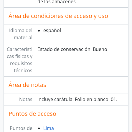
de los almacenes.
[Agrupación documental] PROTOCOLOS NOTARIALES
[Agrupación documental] COLECCIONES
Área de condiciones de acceso y uso
Idioma del
español
material
Característi
Estado de conservación: Bueno
cas físicas y
requisitos
técnicos
Área de notas
Notas
Incluye carátula. Folio en blanco: 01.
Puntos de acceso
Puntos de
Lima