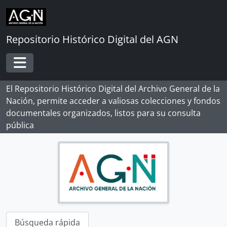
[Agrupación documental] FONDOS INSTITUCIONALES
Skip to main content
[Agrupación documental] FONDOS FÁCTICOS
[Agrupación documental] PROTOCOLOS NOTARIALES
[Fondo] PROTOCOLOS NOTARIALES DE LIMA
Repositorio Histórico Digital del AGN
[Sección] SIGLO XVI
[Serie] PROTOCOLO AMBULANTE DE LOS CONQUISTADORES
Toggle navigation
[Serie] AGUILAR MENDIETA, Cristóbal de
[Serie] ÁLVAREZ, Diego, ADRADA, Francisco y otros
El Repositorio Histórico Digital del Archivo General de la
[Serie] ALZATE, Simón
Nación, permite acceder a valiosas colecciones y fondos
[Serie] ARIAS CORTÉS, Pedro y HERNÁNDEZ, Blas
documentales organizados, listos para su consulta
[Serie] BELLO, Juan
pública
[Serie] BOTE, Francisco Ramiro
[Serie] BRAVO, Julián
[Serie] CASTAÑEDA, Pedro de
[Serie] CASTILLEJO, Rodrigo Alonso
[Serie] CÓRDOVA MAQUEDA, Diego de
[Serie] CORNEJO, Diego Martín y BUSTAMANTE, Cristobal de
[Serie] CORVALÁN, Antonio
[Serie] COTAN, Félix y otros
Búsqueda rápida