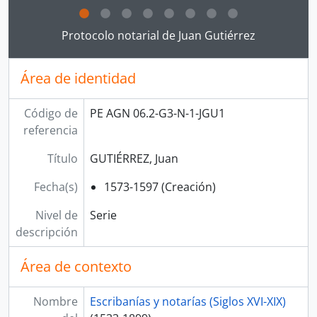
[Serie] MORALES, Juan de, MONTALBO, Pedro de, y otros
[Serie] MOSCOSO, Ambrosio de
Clicking this description title link will open the desc
Protocolo notarial de Juan Gutiérrez
[Serie] NÚÑEZ DE LA VEGA, Sebastián
[Serie] PÉREZ, Esteban y GASCÓN, Bartolomé
[Serie] PÉREZ, Esteban
Área de identidad
[Serie] PÉREZ, Esteban, GONZÁLES, Diego, GONZÁLES CONTRERAS, Pedro
[Serie] QUIÑONES, Bartolomé de
Código de
PE AGN 06.2-G3-N-1-JGU1
[Sección] SIGLO XVII
referencia
[Sección] SIGLO XVIII
[Sección] SIGLO XIX
Título
GUTIÉRREZ, Juan
[Fondo] PROTOCOLOS NOTARIALES DE ICA
Fecha(s)
1573-1597 (Creación)
[Agrupación documental] COLECCIONES
Nivel de
Serie
descripción
Área de contexto
Nombre
Escribanías y notarías (Siglos XVI-XIX)