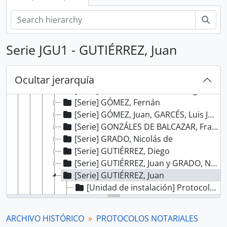
[Serie] CUEVA, Alonso de la y HERNÁNDEZ, Blas
[Serie] ESPINARES, Juan de
Bús
[Serie] FRANCO ESQUIVEL, Marcos
[Serie] FRIAS, Juan Cristóbal de
Serie JGU1 - GUTIÉRREZ, Juan
[Serie] GARCÍA TOMINO, Juan
[Serie] GARCÍA DE NOGAL, Juan
[Serie] GASCÓN, Bartolomé
Ocultar jerarquía
[Serie] GÓMEZ DE BAEZA, Rodrigo
[Serie] GÓMEZ, Fernán
[Serie] GÓMEZ, Juan, GARCÉS, Luis Juan de y otros
[Serie] GONZÁLES DE BALCAZAR, Francisco
[Serie] GRADO, Nicolás de
[Serie] GUTIÉRREZ, Diego
[Serie] GUTIÉRREZ, Juan y GRADO, Nicolás de
[Serie] GUTIÉRREZ, Juan
[Unidad de instalación] Protocolo notarial de Juan Gutiérrez
[Unidad de instalación] Protocolo notarial de Juan Gutiérrez
[Unidad de instalación] Protocolo notarial de Juan Gutiérrez
ARCHIVO HISTÓRICO
PROTOCOLOS NOTARIALES
[Unidad de instalación] Protocolo notarial de Juan Gutiérrez