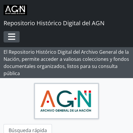
Skip to main content
Repositorio Histórico Digital del AGN
Toggle navigation
El Repositorio Histórico Digital del Archivo General de la
Nación, permite acceder a valiosas colecciones y fondos
[Record group] ARCHIVO HISTÓRICO
documentales organizados, listos para su consulta
[Agrupación documental] FONDOS INSTITUCIONALES
pública
[Agrupación documental] FONDOS FÁCTICOS
[Agrupación documental] PROTOCOLOS NOTARIALES
[Agrupación documental] COLECCIONES
[Colección] ALBERTO ROSAS SILES
[Colección] ALFONSO MADALENGOITIA ALBRECHT
[Colección] ANGÉLICA PALMA
[Colección] BERNARDO MORAWSKY
[Colección] DOCUMENTOS DE LA INDEPENDENCIA DEL PERÚ EN EL AGI
Búsqueda rápida