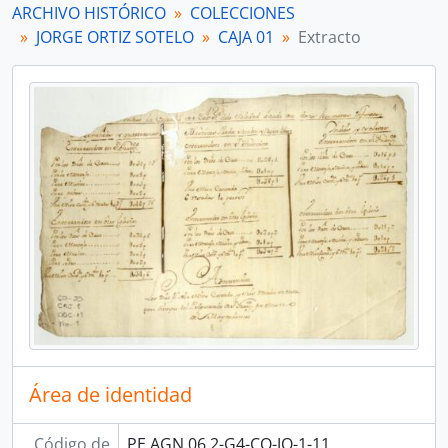
ARCHIVO HISTÓRICO
COLECCIONES
[Unidad documental simple] Borrador de cuenta
JORGE ORTIZ SOTELO
CAJA 01
Extracto
[Unidad documental simple] Borrador de invitación
[Unidad documental simple] Borrador de cuenta
[Unidad documental simple] Borrador de memoria
[Unidad documental simple] Borrador de aviso
[Unidad documental simple] Hospital de San Lázaro
[Unidad documental simple] Correspondencia
[Unidad documental simple] Correspondencia
[Unidad documental simple] Borrador de oficio
[Unidad documental simple] Borrador de oficio
[Unidad documental simple] Testimonio de expediente
[Unidad documental simple] Provisión
[Unidad documental simple] Borrador de memorial
[Unidad documental simple] Provisión
[Unidad documental simple] Borrador de acta
[Unidad documental compuesta] Tasación de casa
Área de identidad
[Unidad documental simple] Borrador de conocimiento
[Unidad documental simple] Vale
Código de
PE AGN 06.2-G4-CO-JO-1-11