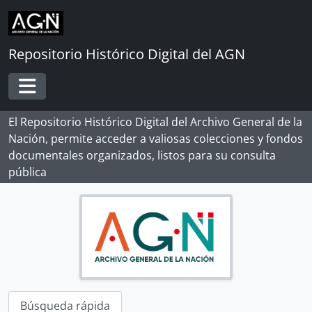
[Sección] JUSTICIA ORDINARIA
Skip to main content
[Serie] CAUSAS CIVILES
[Unidad de instalación] CAJA 33
[Unidad de instalación] CAJA 34
Repositorio Histórico Digital del AGN
[Unidad de instalación] CAJA 35
[Unidad de instalación] CAJA 36
Toggle navigation
[Unidad de instalación] CAJA 37
[Unidad de instalación] CAJA 38
El Repositorio Histórico Digital del Archivo General de la
[Unidad de instalación] CAJA 39
Nación, permite acceder a valiosas colecciones y fondos
[Unidad de instalación] CAJA 40
documentales organizados, listos para su consulta
[Unidad de instalación] CAJA 41
pública
[Unidad de instalación] CAJA 42
[Unidad de instalación] CAJA 43
[Unidad de instalación] CAJA 44
[Unidad de instalación] CAJA 45
[Unidad de instalación] CAJA 46
[Unidad de instalación] CAJA 47
[Unidad de instalación] CAJA 48
[Unidad de instalación] CAJA 49
Búsqueda rápida