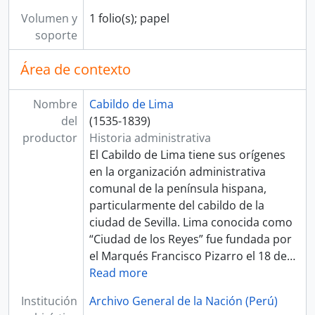
[Unidad de instalación] CAJA 78
Volumen y
1 folio(s); papel
[Unidad de instalación] CAJA 79
soporte
[Unidad de instalación] CAJA 80
[Unidad de instalación] CAJA 81
Área de contexto
[Unidad de instalación] CAJA 82
[Serie] CAUSAS CRIMINALES
Nombre
Cabildo de Lima
[Sección] JUZGADO PRIVATIVO DE AGUAS
del
(1535-1839)
[Fondo] REAL AUDIENCIA DE LIMA
productor
Historia administrativa
[Fondo] RENTA DE CORREOS
El Cabildo de Lima tiene sus orígenes
[Fondo] GUERRA Y MARINA
en la organización administrativa
[Fondo] TRIBUNAL DE MINERÍA
comunal de la península hispana,
[Fondo] CORTE SUPERIOR DE JUSTICIA
particularmente del cabildo de la
[Fondo] MINISTERIO DE GOBIERNO Y POLICÍA
ciudad de Sevilla. Lima conocida como
[Fondo] MINISTERIO DE HACIENDA Y COMERCIO
“Ciudad de los Reyes” fue fundada por
[Fondo] COMISIÓN NACIONAL DEL SESQUICENTENARIO DE LA INDEPENDENCIA DEL PERÚ
el Marqués Francisco Pizarro el 18 de
…
[Fondo] ARCHIVO AGRARIO
Read more
[Agrupación documental] FONDOS FÁCTICOS
[Agrupación documental] PROTOCOLOS NOTARIALES
Institución
Archivo General de la Nación (Perú)
[Agrupación documental] COLECCIONES