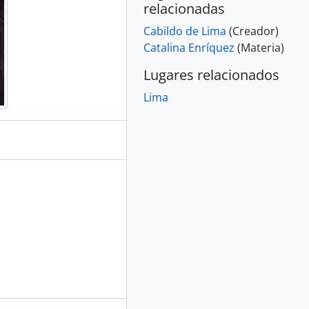
relacionadas
 filiación
pesos
Cabildo de Lima
(Creador)
 filiación
Catalina Enríquez
(Materia)
pesos
Lugares relacionados
e censo
o de testamento
Lima
pesos
o de testamento
o de testamento
pesos
pesos
to de cargo
to de cargo