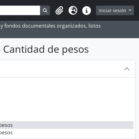
Search in browse page
Iniciar sesión
Portapapeles
Idioma
Enlaces rápidos
es y fondos documentales organizados, listos
 Cantidad de pesos
pesos
pesos