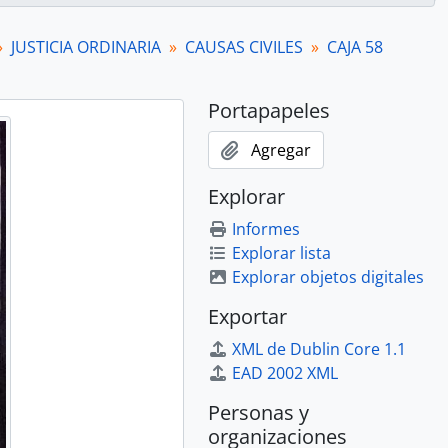
pesos
pesos
JUSTICIA ORDINARIA
CAUSAS CIVILES
CAJA 58
 acreedores
o de testamento
 acreedores
Portapapeles
o de testamento
Agregar
 acreedores
Explorar
to de escritura
 acreedores
Informes
pesos
Explorar lista
pesos
Explorar objetos digitales
Exportar
 libertad
 filiación
XML de Dublin Core 1.1
o de testamento
EAD 2002 XML
 acreedores
Personas y
o de testamento
organizaciones
o de testamento