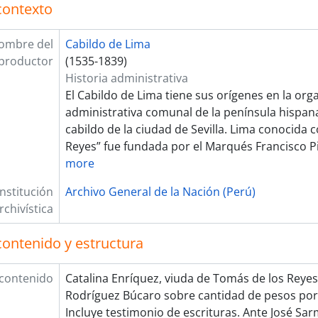
contexto
[Unidad de instalación] CAJA 65
[Unidad de instalación] CAJA 66
ombre del
Cabildo de Lima
[Unidad de instalación] CAJA 67
productor
(1535-1839)
[Unidad de instalación] CAJA 68
Historia administrativa
[Unidad de instalación] CAJA 69
El Cabildo de Lima tiene sus orígenes en la org
[Unidad de instalación] CAJA 70
administrativa comunal de la península hispana
[Unidad de instalación] CAJA 71
cabildo de la ciudad de Sevilla. Lima conocida 
[Unidad de instalación] CAJA 72
Reyes” fue fundada por el Marqués Francisco Pi
[Unidad de instalación] CAJA 73
more
[Unidad de instalación] CAJA 74
[Unidad de instalación] CAJA 75
Institución
Archivo General de la Nación (Perú)
[Unidad de instalación] CAJA 76
rchivística
[Unidad de instalación] CAJA 77
[Unidad de instalación] CAJA 78
contenido y estructura
[Unidad de instalación] CAJA 79
[Unidad de instalación] CAJA 80
 contenido
Catalina Enríquez, viuda de Tomás de los Reyes,
[Unidad de instalación] CAJA 81
Rodríguez Búcaro sobre cantidad de pesos por 
[Unidad de instalación] CAJA 82
Incluye testimonio de escrituras. Ante José Sa