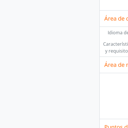
Área de 
Idioma de
Característi
y requisit
Área de 
[A
[A
[A
Puntos d