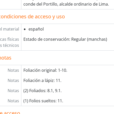
[Serie] CAUSAS CRIMINALES
conde del Portillo, alcalde ordinario de Lima.
[Sección] JUZGADO PRIVATIVO DE AGUAS
[Fondo] REAL AUDIENCIA DE LIMA
condiciones de acceso y uso
[Fondo] RENTA DE CORREOS
[Fondo] GUERRA Y MARINA
l material
español
[Fondo] TRIBUNAL DE MINERÍA
[Fondo] CORTE SUPERIOR DE JUSTICIA
cas físicas
Estado de conservación: Regular (manchas)
[Fondo] MINISTERIO DE GOBIERNO Y POLICÍA
os técnicos
[Fondo] MINISTERIO DE HACIENDA Y COMERCIO
[Fondo] COMISIÓN NACIONAL DEL SESQUICENTENARIO DE 
notas
[Fondo] ARCHIVO AGRARIO
grupación documental] FONDOS FÁCTICOS
Notas
Foliación original: 1-10.
grupación documental] PROTOCOLOS NOTARIALES
grupación documental] COLECCIONES
Notas
Foliación a lápiz: 11.
Notas
(2) Foliados: 8.1, 9.1.
Notas
(1) Folios sueltos: 11.
e acceso