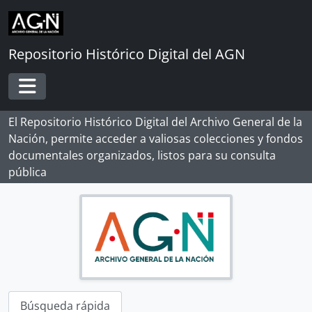
Skip to main content
Repositorio Histórico Digital del AGN
Toggle navigation
El Repositorio Histórico Digital del Archivo General de la
Nación, permite acceder a valiosas colecciones y fondos
documentales organizados, listos para su consulta
pública
[Record group] ARCHIVO HISTÓRICO
[Agrupación documental] FONDOS INSTITUCIONALES
[Agrupación documental] FONDOS FÁCTICOS
[Agrupación documental] PROTOCOLOS NOTARIALES
[Agrupación documental] COLECCIONES
[Colección] ALBERTO ROSAS SILES
[Colección] ALFONSO MADALENGOITIA ALBRECHT
Búsqueda rápida
[Colección] ANGÉLICA PALMA