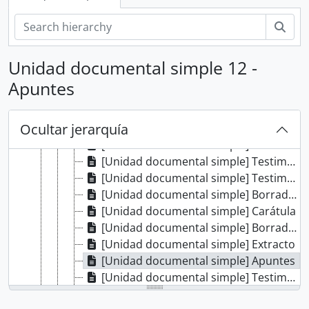
[Colección] BERNARDO MORAWSKY
Bús
[Colección] DOCUMENTOS DE LA INDEPENDENCIA DEL PERÚ EN EL AGI
[Colección] JORGE ORTIZ SOTELO
[Unidad de instalación] CAJA 01
Unidad documental simple 12 -
[Unidad documental simple] Título de escribano
Apuntes
[Unidad documental simple] Certificación
[Unidad documental compuesta] Plazo perentorio
Ocultar jerarquía
[Unidad documental simple] Certificación
[Unidad documental simple] Borrador de cuenta
[Unidad documental simple] Testimonio de escritura de posesión
[Unidad documental simple] Testimonio de escritura de venta
[Unidad documental simple] Borrador de registros
[Unidad documental simple] Carátula
[Unidad documental simple] Borrador de registros
[Unidad documental simple] Extracto
[Unidad documental simple] Apuntes
[Unidad documental simple] Testimonio de testamento
[Unidad documental compuesta] Cumplimiento de testamento