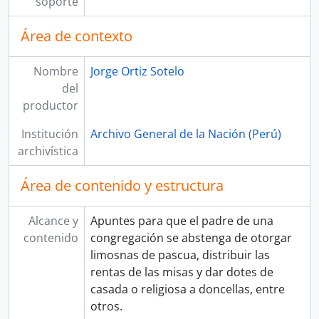
soporte
[Unidad de instalación] CAJA 04
[Colección] MISCELÁNEA
Área de contexto
[Colección] PUBLIO ENRICO POLI VALDIVIA
[Colección] SANTA MARÍA
Nombre
Jorge Ortiz Sotelo
[Colección] TOMÁS DIÉGUEZ
del
productor
Institución
Archivo General de la Nación (Perú)
archivística
Área de contenido y estructura
Alcance y
Apuntes para que el padre de una
contenido
congregación se abstenga de otorgar
limosnas de pascua, distribuir las
rentas de las misas y dar dotes de
casada o religiosa a doncellas, entre
otros.