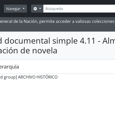
Búsqueda
Search options
Navegar
 General de la Nación, permite acceder a valiosas coleccion
 documental simple 4.11 - Al
ación de novela
jerarquía
rd group] ARCHIVO HISTÓRICO