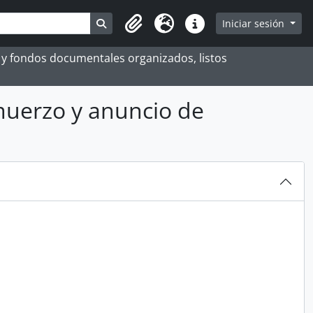
Search in browse page
Iniciar sesión
Portapapeles
Idioma
Enlaces rápidos
es y fondos documentales organizados, listos
muerzo y anuncio de