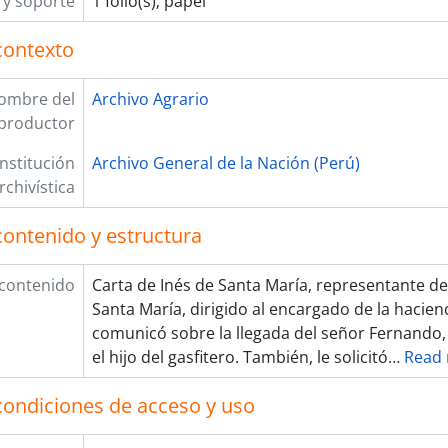
y soporte
1 folio(s); papel
contexto
ombre del
Archivo Agrario
productor
Institución
Archivo General de la Nación (Perú)
rchivística
contenido y estructura
 contenido
Carta de Inés de Santa María, representante d
Santa María, dirigido al encargado de la haciend
comunicó sobre la llegada del señor Fernando, 
el hijo del gasfitero. También, le solicitó
…
Read
condiciones de acceso y uso