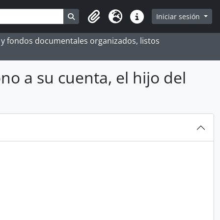
Search in browse page
Iniciar sesión
Portapapeles
Idioma
Enlaces rápidos
es y fondos documentales organizados, listos
 a su cuenta, el hijo del