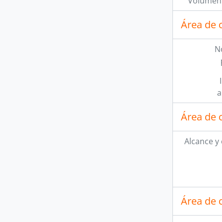
Volumen 
Área de 
N
a
Área de 
Alcance y
Área de 