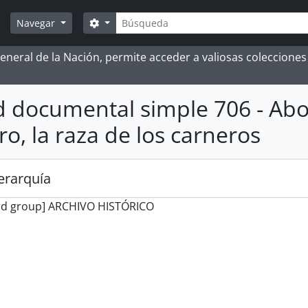
Búsqueda
Search options
Navegar
 General de la Nación, permite acceder a valiosas coleccion
 documental simple 706 - Abono
ro, la raza de los carneros
jerarquía
rd group] ARCHIVO HISTÓRICO