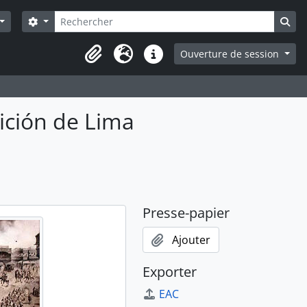
Rechercher
Search options
Sea
Ouverture de session
Presse-papier
Langue
Liens rapides
sición de Lima
Presse-papier
Ajouter
Exporter
EAC