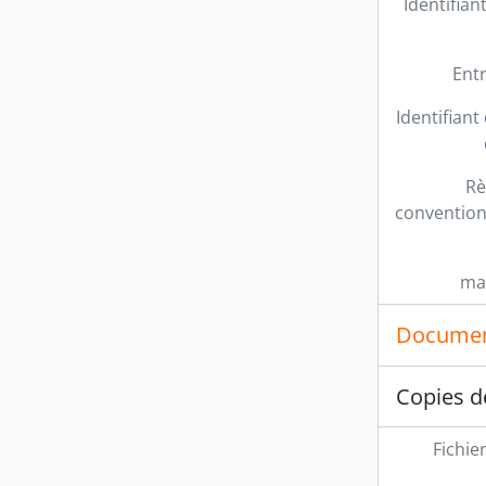
Identifian
Ent
Identifiant
Rè
conventions
ma
Documen
Copies d
Fichie