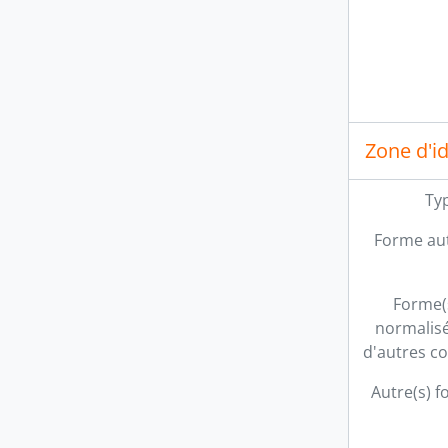
Zone d'id
Typ
Forme aut
Forme(
normalisé
d'autres c
Autre(s) f