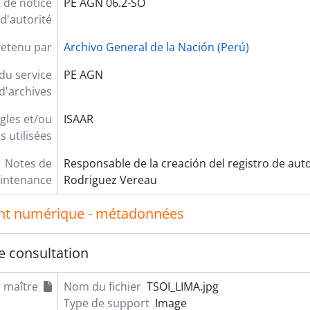
t de notice
PE AGN 06.2-SO
d'autorité
retenu par
Archivo General de la Nación (Perú)
 du service
PE AGN
d'archives
gles et/ou
ISAAR
 utilisées
Notes de
Responsable de la creación del registro de aut
intenance
Rodriguez Vereau
t numérique - métadonnées
e consultation
r maître
Nom du fichier
TSOI_LIMA.jpg
Type de support
Image