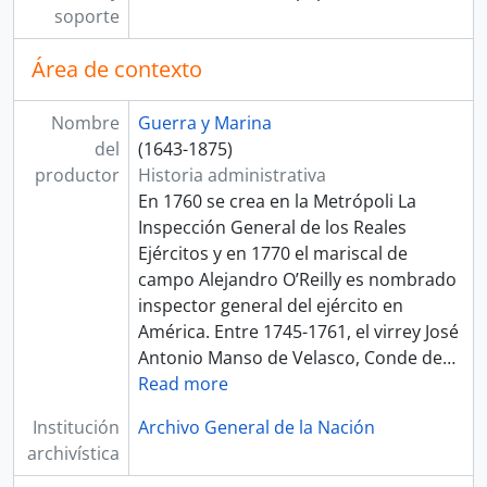
[Unidad documental compuesta] Traslado de soldado
soporte
[Unidad documental simple] Intento de asalto al Real Felipe
[Unidad documental simple] Copia de disposición
Área de contexto
[Unidad documental simple] Extracto de revista
[Unidad documental simple] Salario
Nombre
Guerra y Marina
[Unidad documental simple] Falta de soldados
del
(1643-1875)
[Unidad documental simple] Estado del batallón
productor
Historia administrativa
[Unidad documental simple] Vacante
En 1760 se crea en la Metrópoli La
[Unidad documental simple] Presos
Inspección General de los Reales
[Unidad documental simple] Nombramiento
Ejércitos y en 1770 el mariscal de
[Unidad documental compuesta] Licencia
campo Alejandro O’Reilly es nombrado
[Unidad documental compuesta] Licencia de traslado
inspector general del ejército en
[Unidad documental simple] Descuentos
América. Entre 1745-1761, el virrey José
[Unidad documental simple] Pasaporte
Antonio Manso de Velasco, Conde de
…
[Unidad documental simple] Obras
Read more
[Unidad documental simple] Declaración de enemigo
Institución
Archivo General de la Nación
[Unidad documental simple] Asuntos militares
archivística
[Unidad documental simple] Abono de cantidad de pesos
[Unidad documental simple] Pago de haberes