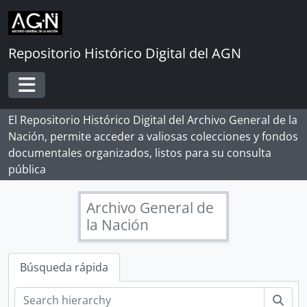
Skip to main content
Repositorio Histórico Digital del AGN
Toggle navigation
El Repositorio Histórico Digital del Archivo General de la
Nación, permite acceder a valiosas colecciones y fondos
documentales organizados, listos para su consulta
pública
Archivo General de
la Nación
[Record group] ARCHIVO HISTÓRICO
Búsqueda rápida
[Agrupación documental] FONDOS INSTITUCIONALES
[Fondo] CABILDO DE LIMA
Bús