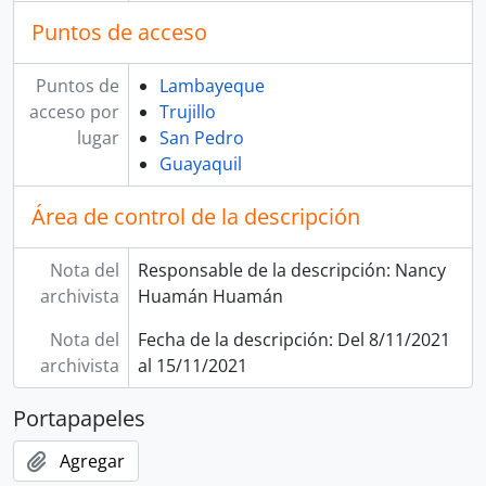
[Unidad documental simple] Asuntos militares
Puntos de acceso
[Unidad documental simple] Recibo
[Unidad documental simple] Remisión de oficio
[Unidad documental simple] Envío de esquela/descargos
Puntos de
Lambayeque
[Unidad documental simple] Promoción de grados
acceso por
Trujillo
[Unidad documental simple] Envío de copias de libros
lugar
San Pedro
[Unidad documental simple] Envío de copias
Guayaquil
[Unidad documental simple] Expedición de Chile
[Unidad documental simple] Certificación
Área de control de la descripción
[Unidad documental simple] Envío de sargentos
[Unidad documental simple] Empleo vacante
Nota del
Responsable de la descripción: Nancy
[Unidad documental simple] Acuse de recibo
archivista
Huamán Huamán
[Unidad documental simple] Libros de servicios
Nota del
Fecha de la descripción: Del 8/11/2021
[Unidad documental simple] Propuesta a cargos
archivista
al 15/11/2021
[Unidad documental simple] Fallecimiento
[Unidad documental simple] Representación
Portapapeles
[Unidad documental simple] Remisión de documentos
[Unidad documental simple] Reparación de honor
Agregar
[Unidad documental simple] Restablecimiento de enfermedad