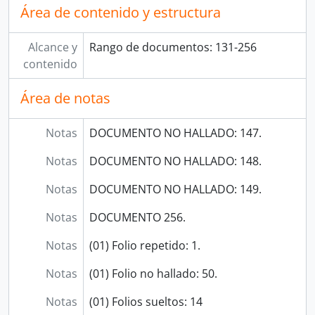
Área de contenido y estructura
[Unidad documental simple] Reemplazo de piquete
[Unidad documental simple] Devolución de trabajadores
Alcance y
Rango de documentos: 131-256
[Unidad documental simple] Propuestas de empleo
contenido
[Unidad documental simple] Estado del regimiento
[Unidad documental simple] Envío de copias
Área de notas
[Unidad documental simple] Relación
[Unidad documental simple] Relación de gastos
[Unidad documental simple] Recibo
Notas
DOCUMENTO NO HALLADO: 147.
[Unidad documental simple] Descuento
Notas
DOCUMENTO NO HALLADO: 148.
[Unidad documental simple] Descuento
[Unidad documental simple] Pago por arrendamiento
Notas
DOCUMENTO NO HALLADO: 149.
[Unidad documental simple] Presupuesto
[Unidad documental simple] Lista
Notas
DOCUMENTO 256.
[Unidad documental simple] Relación de oficiales y sargentos
Notas
(01) Folio repetido: 1.
[Unidad documental simple] Certificado
[Unidad documental simple] Renuncia
Notas
(01) Folio no hallado: 50.
[Unidad documental simple] Información
[Unidad documental simple] Empleo
Notas
(01) Folios sueltos: 14