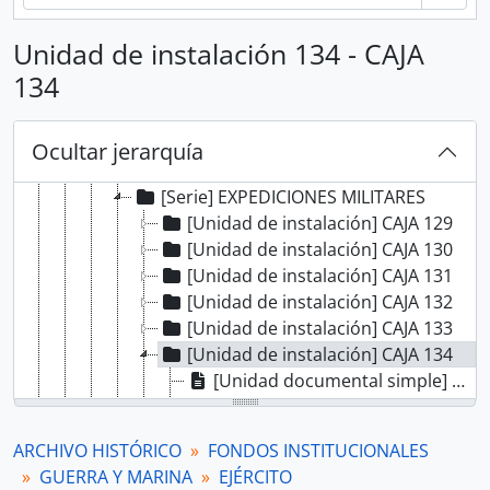
[Fondo] REAL AUDIENCIA DE LIMA
[Fondo] RENTA DE CORREOS
Unidad de instalación 134 - CAJA
[Fondo] GUERRA Y MARINA
134
[Sección] COMISARIA DE GUERRA Y MARINA
[Sección] MARINA
[Sección] AUDITORÍA GENERAL DE GUERRA
Ocultar jerarquía
[Sección] EJÉRCITO
[Serie] EXPEDICIONES MILITARES
[Unidad de instalación] CAJA 129
[Unidad de instalación] CAJA 130
[Unidad de instalación] CAJA 131
[Unidad de instalación] CAJA 132
[Unidad de instalación] CAJA 133
[Unidad de instalación] CAJA 134
[Unidad documental simple] Cuentas
[Unidad documental simple] Reconocimiento de cargo
[Unidad documental simple] Propuesta
ARCHIVO HISTÓRICO
FONDOS INSTITUCIONALES
[Unidad documental simple] Arresto
GUERRA Y MARINA
EJÉRCITO
[Unidad documental simple] Ajuste de sueldo