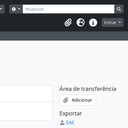
Pesquisar
Opções de busca
Bus
Entrar
Área de transferência
Idioma
Ligações rápidas
Área de transferência
Adicionar
Exportar
EAC