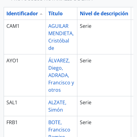
Identificador
Título
Nivel de descripción
F
CAM1
AGUILAR
Serie
1
MENDIETA,
1
Cristóbal
de
AYO1
ÁLVAREZ,
Serie
1
Diego,
1
ADRADA,
Francisco y
otros
SAL1
ALZATE,
Serie
1
Simón
1
FRB1
BOTE,
Serie
1
Francisco
1