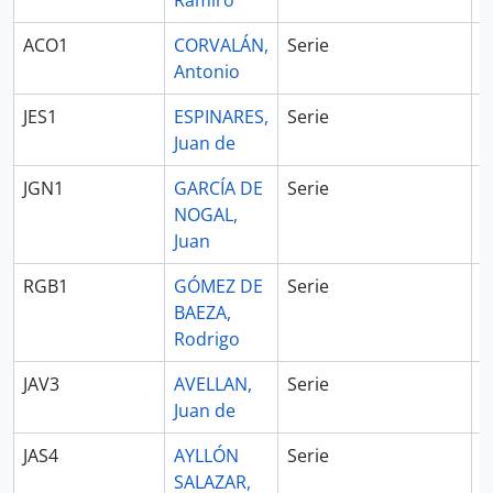
Ramiro
ACO1
CORVALÁN,
Serie
1
Antonio
1
JES1
ESPINARES,
Serie
1
Juan de
1
JGN1
GARCÍA DE
Serie
1
NOGAL,
1
Juan
RGB1
GÓMEZ DE
Serie
1
BAEZA,
1
Rodrigo
JAV3
AVELLAN,
Serie
1
Juan de
1
JAS4
AYLLÓN
Serie
SALAZAR,