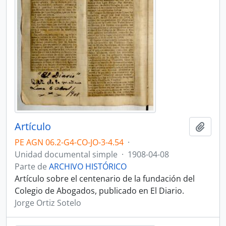
Artículo
Añadi
PE AGN 06.2-G4-CO-JO-3-4.54
·
Unidad documental simple
·
1908-04-08
Parte de
ARCHIVO HISTÓRICO
Artículo sobre el centenario de la fundación del
Colegio de Abogados, publicado en El Diario.
Jorge Ortiz Sotelo