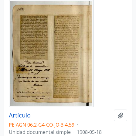
Artículo
Añadi
PE AGN 06.2-G4-CO-JO-3-4.59
·
Unidad documental simple
·
1908-05-18