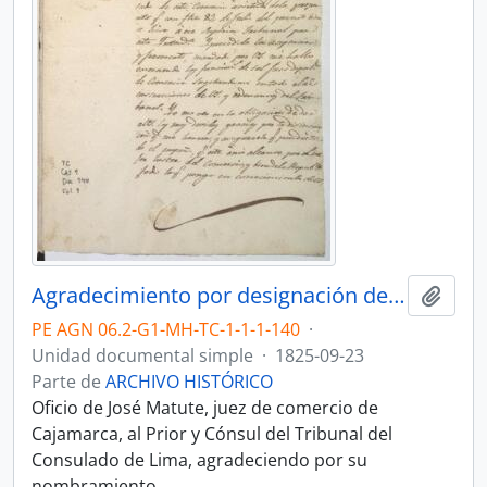
Agradecimiento por designación de puesto
Añadi
PE AGN 06.2-G1-MH-TC-1-1-1-140
·
Unidad documental simple
·
1825-09-23
Parte de
ARCHIVO HISTÓRICO
Oficio de José Matute, juez de comercio de
Cajamarca, al Prior y Cónsul del Tribunal del
Consulado de Lima, agradeciendo por su
nombramiento.