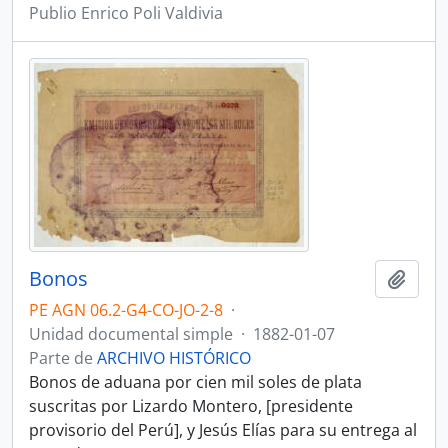
Publio Enrico Poli Valdivia
Bonos
Añadi
PE AGN 06.2-G4-CO-JO-2-8
·
Unidad documental simple
·
1882-01-07
Parte de
ARCHIVO HISTÓRICO
Bonos de aduana por cien mil soles de plata
suscritas por Lizardo Montero, [presidente
provisorio del Perú], y Jesús Elías para su entrega al