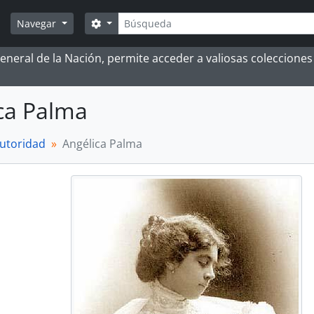
Búsqueda
Search options
Navegar
 General de la Nación, permite acceder a valiosas coleccion
ca Palma
autoridad
Angélica Palma