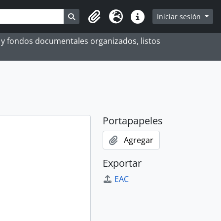
Search in browse page
Iniciar sesión
Portapapeles
Idioma
Enlaces rápidos
es y fondos documentales organizados, listos
Portapapeles
Agregar
Exportar
EAC