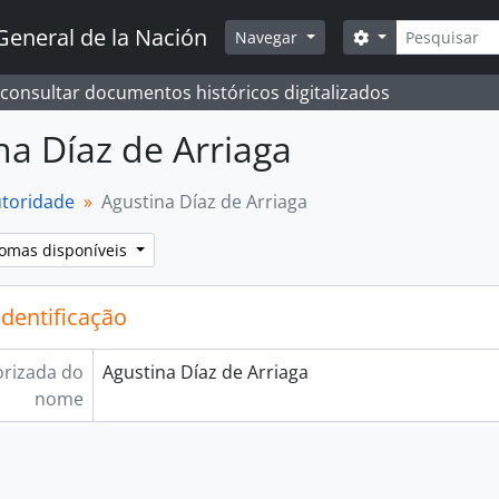
Pesquisar
General de la Nación
Opções de busc
Navegar
 consultar documentos históricos digitalizados
na Díaz de Arriaga
utoridade
Agustina Díaz de Arriaga
iomas disponíveis
identificação
rizada do
Agustina Díaz de Arriaga
nome