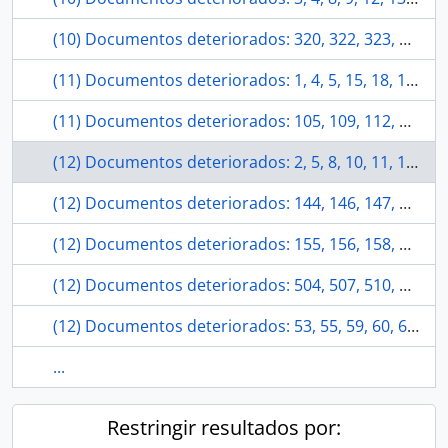
(10) Documentos deteriorados: 320, 322, 323, 325, 329, 330, 334, 337, 340, 344.
(11) Documentos deteriorados: 1, 4, 5, 15, 18, 19, 20, 22, 23, 26, 28.
(11) Documentos deteriorados: 105, 109, 112, 118, 120, 124, 129, 134, 138, 140, 142.
(12) Documentos deteriorados: 2, 5, 8, 10, 11, 12, 14, 19, 35, 41, 42, 44.
(12) Documentos deteriorados: 144, 146, 147, 148, 150, 151, 153, 155, 161, 164, 166, 167.
(12) Documentos deteriorados: 155, 156, 158, 163, 164, 166, 176, 177, 178, 181, 183, 188.
(12) Documentos deteriorados: 504, 507, 510, 511, 514, 515, 522, 528, 529, 534, 535, 536.
(12) Documentos deteriorados: 53, 55, 59, 60, 61, 63, 68, 69, 73, 78, 79, 81.
...
Restringir resultados por: