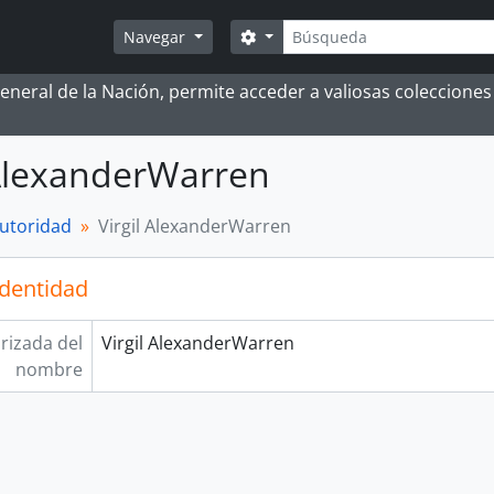
Búsqueda
Search options
Navegar
 General de la Nación, permite acceder a valiosas coleccion
 AlexanderWarren
autoridad
Virgil AlexanderWarren
identidad
rizada del
Virgil AlexanderWarren
nombre