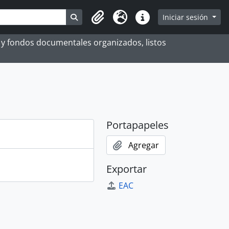
Search in browse page
Iniciar sesión
Portapapeles
Idioma
Enlaces rápidos
es y fondos documentales organizados, listos
Portapapeles
Agregar
Exportar
EAC