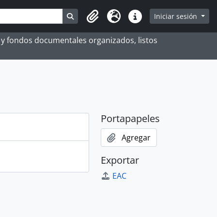
Search in browse page
Iniciar sesión
Portapapeles
Idioma
Enlaces rápidos
es y fondos documentales organizados, listos
Portapapeles
Agregar
Exportar
EAC