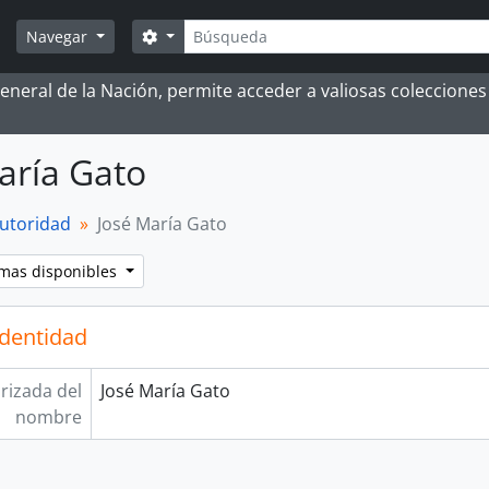
Búsqueda
Search options
Navegar
 General de la Nación, permite acceder a valiosas coleccion
aría Gato
autoridad
José María Gato
omas disponibles
identidad
rizada del
José María Gato
nombre