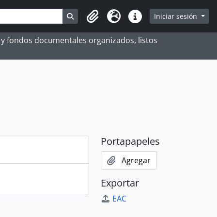
Search in browse page
Iniciar sesión
Portapapeles
Idioma
Enlaces rápidos
es y fondos documentales organizados, listos
Portapapeles
Agregar
Exportar
EAC