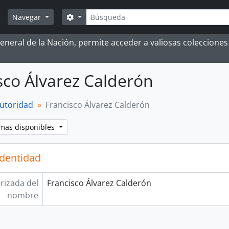
Búsqueda
Search options
Navegar
 General de la Nación, permite acceder a valiosas coleccion
sco Álvarez Calderón
autoridad
Francisco Álvarez Calderón
omas disponibles
identidad
rizada del
Francisco Álvarez Calderón
nombre