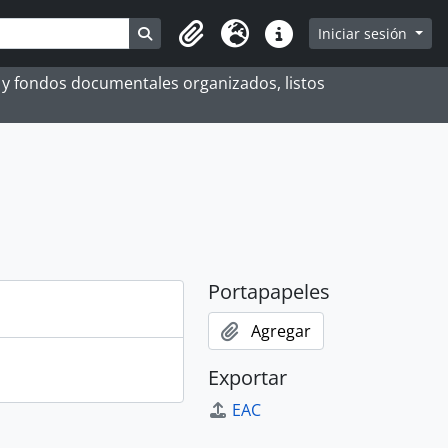
Search in browse page
Iniciar sesión
Portapapeles
Idioma
Enlaces rápidos
es y fondos documentales organizados, listos
Portapapeles
Agregar
Exportar
EAC