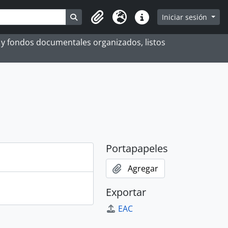
Search in browse page
Iniciar sesión
Portapapeles
Idioma
Enlaces rápidos
es y fondos documentales organizados, listos
Portapapeles
Agregar
Exportar
EAC