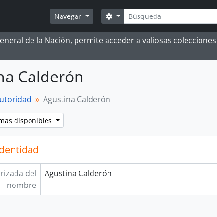
Búsqueda
Search options
Navegar
 General de la Nación, permite acceder a valiosas coleccion
na Calderón
autoridad
Agustina Calderón
omas disponibles
identidad
rizada del
Agustina Calderón
nombre