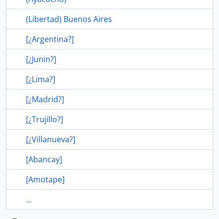
(Libertad) Buenos Aires
[¿Argentina?]
[¿Junin?]
[¿Lima?]
[¿Madrid?]
[¿Trujillo?]
[¿Villanueva?]
[Abancay]
[Amotape]
...