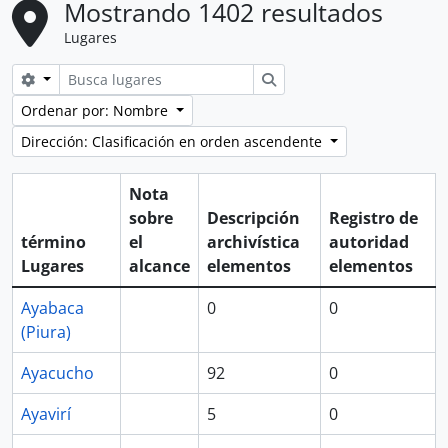
Mostrando 1402 resultados
Lugares
Search options
Búsqueda
Ordenar por: Nombre
Dirección: Clasificación en orden ascendente
Nota
sobre
Descripción
Registro de
término
el
archivística
autoridad
Lugares
alcance
elementos
elementos
Ayabaca
0
0
(Piura)
Ayacucho
92
0
Ayavirí
5
0