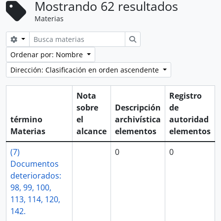
Mostrando 62 resultados
Materias
Search options
Búsqueda
Ordenar por: Nombre
Dirección: Clasificación en orden ascendente
Nota
Registro
sobre
Descripción
de
término
el
archivística
autoridad
Materias
alcance
elementos
elementos
(7)
0
0
Documentos
deteriorados:
98, 99, 100,
113, 114, 120,
142.