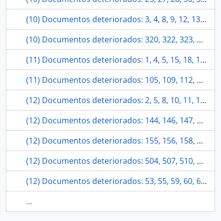
(10) Documentos deteriorados: 3, 4, 8, 9, 12, 13, 15, 17, 20, 22.
(10) Documentos deteriorados: 320, 322, 323, 325, 329, 330, 334, 337, 340, 344.
(11) Documentos deteriorados: 1, 4, 5, 15, 18, 19, 20, 22, 23, 26, 28.
(11) Documentos deteriorados: 105, 109, 112, 118, 120, 124, 129, 134, 138, 140, 142.
(12) Documentos deteriorados: 2, 5, 8, 10, 11, 12, 14, 19, 35, 41, 42, 44.
(12) Documentos deteriorados: 144, 146, 147, 148, 150, 151, 153, 155, 161, 164, 166, 167.
(12) Documentos deteriorados: 155, 156, 158, 163, 164, 166, 176, 177, 178, 181, 183, 188.
(12) Documentos deteriorados: 504, 507, 510, 511, 514, 515, 522, 528, 529, 534, 535, 536.
(12) Documentos deteriorados: 53, 55, 59, 60, 61, 63, 68, 69, 73, 78, 79, 81.
...