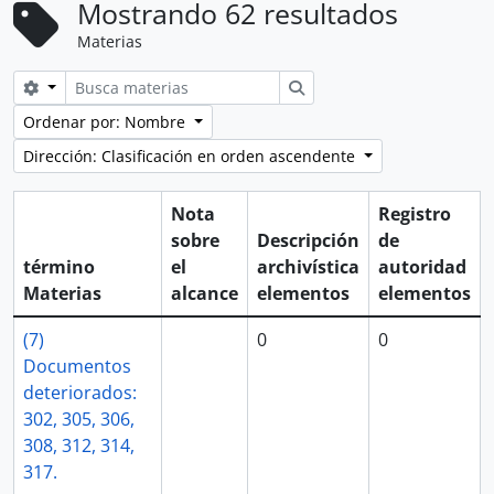
Mostrando 62 resultados
Materias
Search options
Búsqueda
Ordenar por: Nombre
Dirección: Clasificación en orden ascendente
Nota
Registro
sobre
Descripción
de
término
el
archivística
autoridad
Materias
alcance
elementos
elementos
(7)
0
0
Documentos
deteriorados:
302, 305, 306,
308, 312, 314,
317.