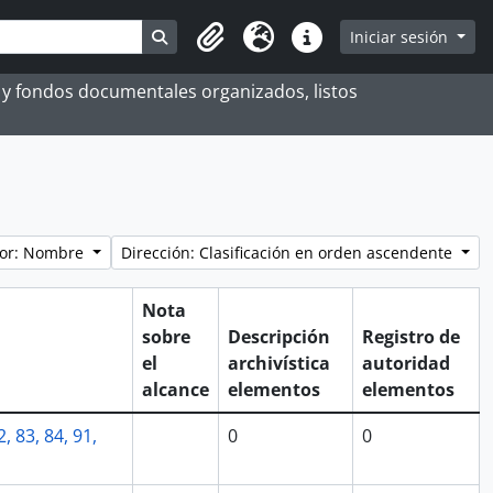
Search in browse page
Iniciar sesión
Portapapeles
Idioma
Enlaces rápidos
es y fondos documentales organizados, listos
por: Nombre
Dirección: Clasificación en orden ascendente
Nota
sobre
Descripción
Registro de
el
archivística
autoridad
alcance
elementos
elementos
, 83, 84, 91,
0
0