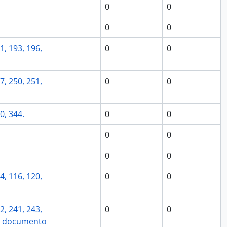
0
0
0
0
1, 193, 196,
0
0
7, 250, 251,
0
0
0, 344.
0
0
0
0
0
0
4, 116, 120,
0
0
2, 241, 243,
0
0
(El documento