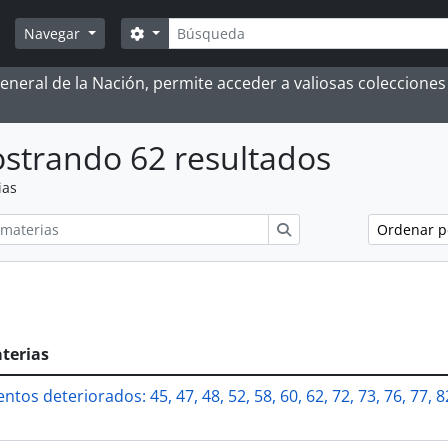
Búsqueda
Search options
Navegar
 General de la Nación, permite acceder a valiosas coleccion
strando 62 resultados
ias
ions
Búsqueda
Ordenar 
terias
tos deteriorados: 45, 47, 48, 52, 58, 60, 62, 72, 73, 76, 77, 82