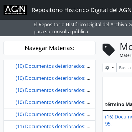
Skip to main content
Repositorio Histórico Digital del AGN
El Repositorio Histórico Digital del Archivo
para su consulta pública
Mo
Navegar Materias:
Mater
(10) Documentos deteriorados: 1, 4, 5, 17, 19, 29, 34, 21, 22, 25.
Search opt
(10) Documentos deteriorados: 2, 5,9, 11, 21, 22, 41, 59, 75, 80.
(10) Documentos deteriorados: 25, 27, 28, 30, 31, 32 34, 35, 37, 38.
(10) Documentos deteriorados: 3, 4, 8, 9, 12, 13, 15, 17, 20, 22.
término Ma
(10) Documentos deteriorados: 320, 322, 323, 325, 329, 330, 334, 337, 340, 344.
(16) Documen
95.
(11) Documentos deteriorados: 1, 4, 5, 15, 18, 19, 20, 22, 23, 26, 28.