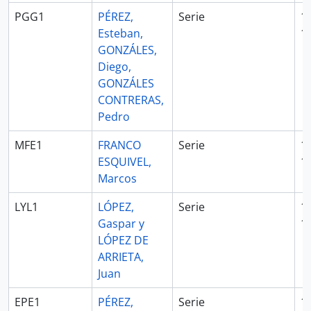
PGG1
PÉREZ,
Serie
1
Esteban,
1
GONZÁLES,
Diego,
GONZÁLES
CONTRERAS,
Pedro
MFE1
FRANCO
Serie
1
ESQUIVEL,
1
Marcos
LYL1
LÓPEZ,
Serie
1
Gaspar y
1
LÓPEZ DE
ARRIETA,
Juan
EPE1
PÉREZ,
Serie
1