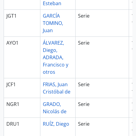
Esteban
1
JGT1
GARCÍA
Serie
1
TOMINO,
1
Juan
AYO1
ÁLVAREZ,
Serie
1
Diego,
1
ADRADA,
Francisco y
otros
JCF1
FRIAS, Juan
Serie
1
Cristóbal de
1
NGR1
GRADO,
Serie
1
Nicolás de
1
DRU1
RUÍZ, Diego
Serie
1
1