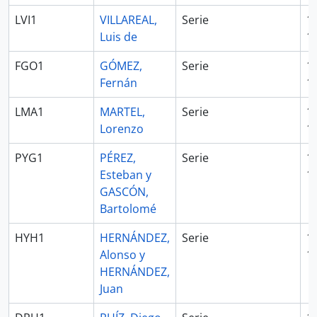
LVI1
VILLAREAL,
Serie
1
Luis de
1
FGO1
GÓMEZ,
Serie
1
Fernán
1
LMA1
MARTEL,
Serie
1
Lorenzo
1
PYG1
PÉREZ,
Serie
1
Esteban y
1
GASCÓN,
Bartolomé
HYH1
HERNÁNDEZ,
Serie
1
Alonso y
1
HERNÁNDEZ,
Juan