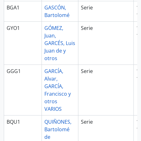
BGA1
GASCÓN,
Serie
1
Bartolomé
1
GYO1
GÓMEZ,
Serie
1
Juan,
1
GARCÉS, Luis
Juan de y
otros
GGG1
GARCÍA,
Serie
1
Alvar,
1
GARCÍA,
Francisco y
otros
VARIOS
BQU1
QUIÑONES,
Serie
1
Bartolomé
1
de