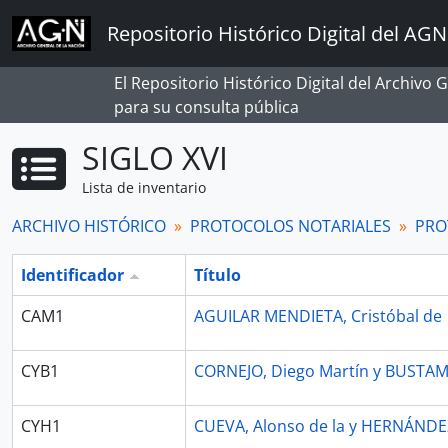
Skip to main content
Repositorio Histórico Digital del AGN
El Repositorio Histórico Digital del Archivo
para su consulta pública
SIGLO XVI
Lista de inventario
ARCHIVO HISTÓRICO
PROTOCOLOS NOTARIALES
PRO
Identificador
Título
CAM1
AGUILAR MENDIETA, Cristóbal de
CYB1
CORNEJO, Diego Martín y BUSTAM
CYH1
CUEVA, Alonso de la y HERNÁNDEZ