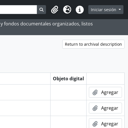
Search in browse page
Iniciar sesión
Portapapeles
Idioma
Enlaces rápidos
es y fondos documentales organizados, listos
Return to archival description
Objeto digital
Agregar
Agregar
Agregar