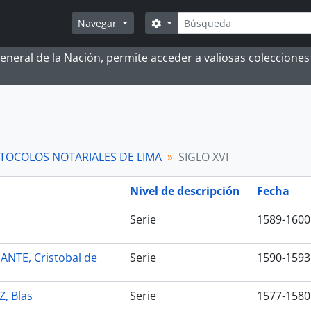
Búsqueda
Search options
Navegar
 General de la Nación, permite acceder a valiosas coleccion
TOCOLOS NOTARIALES DE LIMA
SIGLO XVI
Nivel de descripción
Fecha
Serie
1589-1600
ANTE, Cristobal de
Serie
1590-1593
, Blas
Serie
1577-1580