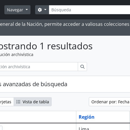
Búsqueda
Search options
Navegar
 General de la Nación, permite acceder a valiosas coleccion
strando 1 resultados
tución archivística
Búsqueda
s avanzadas de búsqueda
rjetas
Vista de tabla
Ordenar por: Fecha
Región
Lima