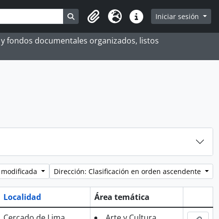
Search in browse page
Iniciar sesión
Portapapeles
Idioma
Enlaces rápidos
es y fondos documentales organizados, listos
 modificada
Dirección: Clasificación en orden ascendente
Localidad
Área temática
Portapa
Cercado de Lima
Arte y Cultura